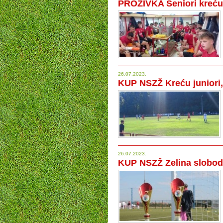
PROZIVKA Seniori kreću
26.07.2023.
KUP NSZŽ Kreću juniori, k
26.07.2023.
KUP NSZŽ Zelina slobod