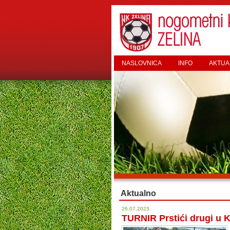
NASLOVNICA
INFO
AKTUA
Aktualno
26.07.2023.
TURNIR Prstići drugi u K