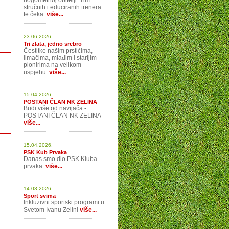
nogometnoj obitelji. Tim
stručnih i educiranih trenera
te čeka.
više...
23.06.2026.
Tri zlata, jedno srebro
Čestitke našim prstićima,
limačima, mlađim i starijim
pionirima na velikom
uspjehu.
više...
15.04.2026.
POSTANI ČLAN NK ZELINA
Budi više od navijača -
POSTANI ČLAN NK ZELINA
više...
15.04.2026.
PSK Kub Prvaka
Danas smo dio PSK Kluba
prvaka.
više...
14.03.2026.
Sport svima
Inkluzivni sportski programi u
Svetom Ivanu Zelini
više...