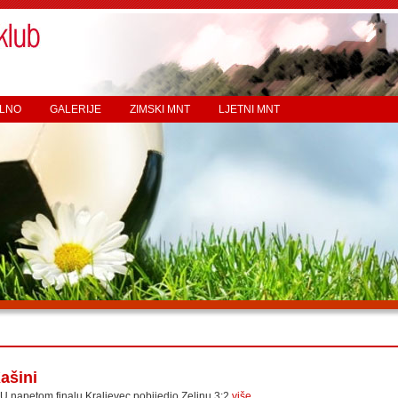
LNO
GALERIJE
ZIMSKI MNT
LJETNI MNT
ašini
U napetom finalu Kraljevec pobijedio Zelinu 3:2
više...