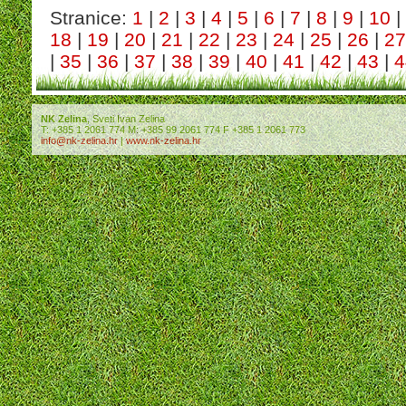
Stranice:
1
|
2
|
3
|
4
|
5
|
6
|
7
|
8
|
9
|
10
|
18
|
19
|
20
|
21
|
22
|
23
|
24
|
25
|
26
|
27
|
35
|
36
|
37
|
38
|
39
|
40
|
41
|
42
|
43
|
4
NK Zelina
, Sveti Ivan Zelina
T: +385 1 2061 774 M: +385 99 2061 774 F +385 1 2061 773
info@nk-zelina.hr
|
www.nk-zelina.hr