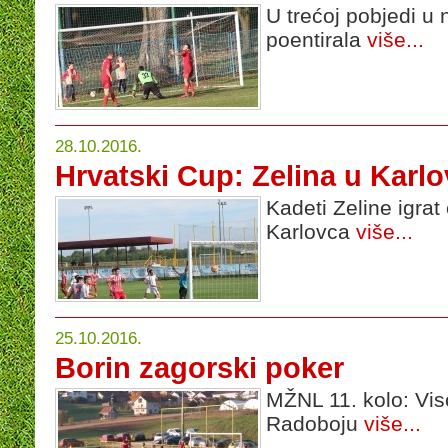
U trećoj pobjedi u 
poentirala
više...
28.10.2016.
Hrvatski Cup: Zelina u Karl
Kadeti Zeline igrat
Karlovca
više...
25.10.2016.
Borin zagorski poker
MŽNL 11. kolo: Vis
Radoboju
više...