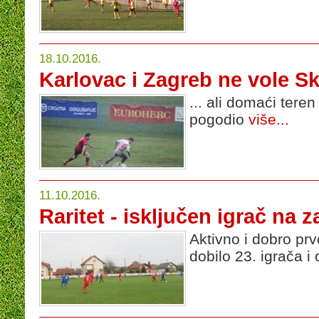
18.10.2016.
Karlovac i Zagreb ne vole Sk
... ali domaći teren
pogodio
više...
11.10.2016.
Raritet - isključen igrač na z
Aktivno i dobro pr
dobilo 23. igrača 