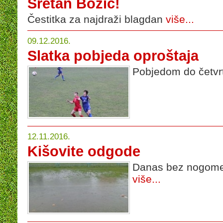
Sretan Božić!
Čestitka za najdraži blagdan
više...
09.12.2016.
Slatka pobjeda oproštaja
Pobjedom do četvrt
12.11.2016.
Kišovite odgode
Danas bez nogometa
više...