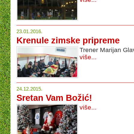
23.01.2016.
Krenule zimske pripreme
Trener Marijan Gla
više...
24.12.2015.
Sretan Vam Božić!
više...