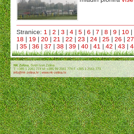
Stranice:
1
|
2
|
3
|
4
|
5
|
6
|
7
|
8
|
9
|
10
|
18
|
19
|
20
|
21
|
22
|
23
|
24
|
25
|
26
|
27
|
35
|
36
|
37
|
38
|
39
|
40
|
41
|
42
|
43
|
4
NK Zelina
, Sveti Ivan Zelina
T: +385 1 2061 774 M: +385 99 2061 774 F +385 1 2061 773
info@nk-zelina.hr
|
www.nk-zelina.hr