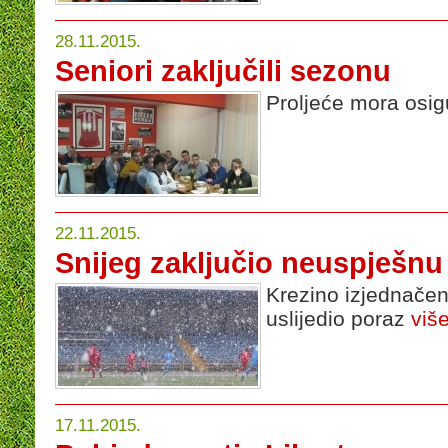
28.11.2015.
Seniori zaključili sezonu
Proljeće mora osigur
22.11.2015.
Snijeg zaključio neuspješnu
Krezino izjednačenj
uslijedio poraz
više
17.11.2015.