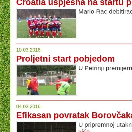
Croatia uspješna na startu p
Mario Rac debitir
10.03.2016.
Proljetni start pobjedom
U Petrinji premijer
04.02.2016.
Efikasan povratak Borovčak
U pripremnoj utakmi
više...