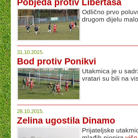
Pobjeda protiv Libertasa
Odlično prvo poluvr
drugom dijelu malo
31.10.2015.
Bod protiv Ponikvi
Utakmica je u sadrž
vratari su bili na vi
28.10.2015.
Zelina ugostila Dinamo
Prijateljske utakmi
mlađih pionira
više.