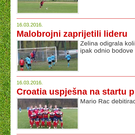
16.03.2016.
Malobrojni zaprijetili lideru
Zelina odigrala kol
ipak odnio bodove
16.03.2016.
Croatia uspješna na startu p
Mario Rac debitir