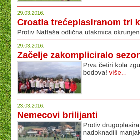
29.03.2016.
Croatia trećeplasiranom tri
Protiv Naftaša odlična utakmica okrunj
29.03.2016.
Začelje zakompliciralo sezo
Prva četiri kola zg
bodova!
više...
23.03.2016.
Nemecovi brilijanti
Protiv drugoplasir
nadoknadili manja