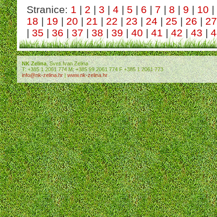
Stranice:
1
|
2
|
3
|
4
|
5
|
6
|
7
|
8
|
9
|
10
|
18
|
19
|
20
|
21
|
22
|
23
|
24
|
25
|
26
|
27
|
35
|
36
|
37
|
38
|
39
|
40
|
41
|
42
|
43
|
4
NK Zelina
, Sveti Ivan Zelina
T: +385 1 2061 774 M: +385 99 2061 774 F +385 1 2061 773
info@nk-zelina.hr
|
www.nk-zelina.hr