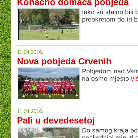
Konačno domaća pobjeda
Iako su stalno bili
preokretom do tri
11.04.2016.
Nova pobjeda Crvenih
Pobjedom nad Vatr
na osmo mjesto
vi
11.04.2016.
Pali u devedesetoj
Do samog kraja bod
posljednjoj minuti 