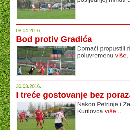
08.04.2016.
Bod protiv Gradića
Domaći propustili r
poluvremenu
više..
30.03.2016.
I treće gostovanje bez poraz
Nakon Petrinje i Za
Kurilovca
više...