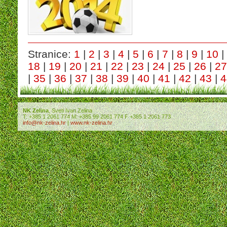
Stranice:
1
|
2
|
3
|
4
|
5
|
6
|
7
|
8
|
9
|
10
|
18
|
19
|
20
|
21
|
22
|
23
|
24
|
25
|
26
|
27
|
35
|
36
|
37
|
38
|
39
|
40
|
41
|
42
|
43
|
4
NK Zelina
, Sveti Ivan Zelina
T: +385 1 2061 774 M: +385 99 2061 774 F +385 1 2061 773
info@nk-zelina.hr
|
www.nk-zelina.hr