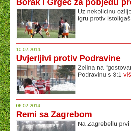
Borak i Grgec za pobjedu pr
Uz nekolicinu ozlij
igru protiv istoliga
10.02.2014.
Uvjerljivi protiv Podravine
Zelina na "gostova
Podravinu s 3:1
viš
06.02.2014.
Remi sa Zagrebom
Na Zagrebellu prvi