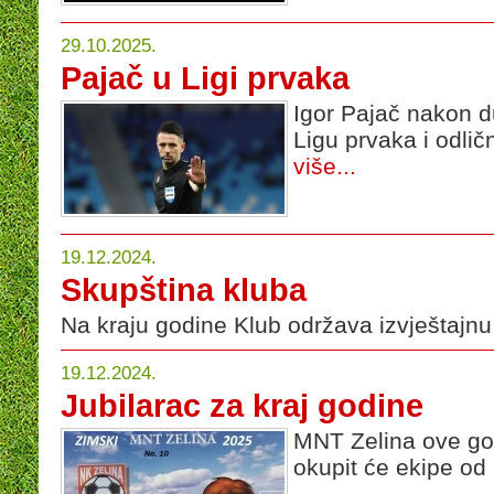
29.10.2025.
Pajač u Ligi prvaka
Igor Pajač nakon 
Ligu prvaka i odli
više...
19.12.2024.
Skupština kluba
Na kraju godine Klub održava izvještajn
19.12.2024.
Jubilarac za kraj godine
MNT Zelina ove go
okupit će ekipe od 