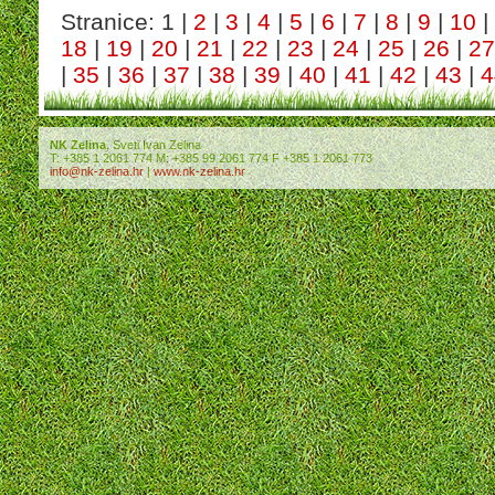
Stranice: 1 |
2
|
3
|
4
|
5
|
6
|
7
|
8
|
9
|
10
|
18
|
19
|
20
|
21
|
22
|
23
|
24
|
25
|
26
|
27
|
35
|
36
|
37
|
38
|
39
|
40
|
41
|
42
|
43
|
4
NK Zelina
, Sveti Ivan Zelina
T: +385 1 2061 774 M: +385 99 2061 774 F +385 1 2061 773
info@nk-zelina.hr
|
www.nk-zelina.hr