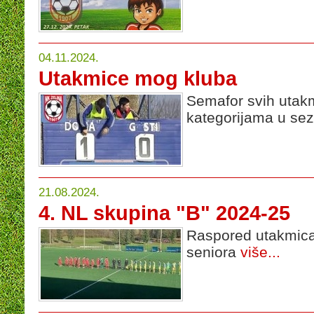
04.11.2024.
Utakmice mog kluba
Semafor svih utak
kategorijama u se
21.08.2024.
4. NL skupina "B" 2024-25
Raspored utakmica
seniora
više...