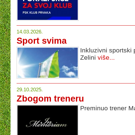
14.03.2026.
Sport svima
Inkluzivni sportsk
Zelini
više...
29.10.2025.
Zbogom treneru
Preminuo trener M