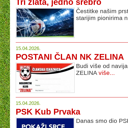
Tri zlata, jedno srebro
Čestitke našim prs
starijim pionirima
15.04.2026.
POSTANI ČLAN NK ZELINA
Budi više od navi
ZELINA
više...
15.04.2026.
PSK Kub Prvaka
Danas smo dio PS