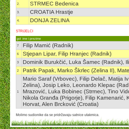
STRMEC Bedenica
2.
CROATIA Hrastje
3.
DONJA ZELINA
4.
STRIJELCI
gol
ime i prezime
Filip Mamić (Radnik)
7
Stjepan Lipar, Filip Hranjec (Radnik)
6
Dominik Burukčić, Luka Šamec (Radnik), Ilija
3
Patrik Papak, Marko Škrlec (Zelina II), Mat
2
Mario Saraf (Vrbovec), Filip Delač, Matija I
Zelina), Josip Leko, Leonardo Klepac (Radnik
Mrazović, Luka Bobinec (Strmec), Tino Vidov
1
Nikola Granđa (Prigorje), Filip Kamenarić, K
Horvat, Alen Brcković (Croatia)
Molimo sudionike da se pridržavaju satnice utakmica.