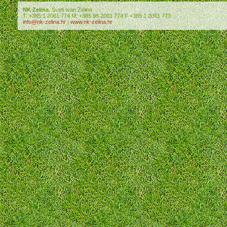
NK Zelina
, Sveti Ivan Zelina
T: +385 1 2061 774 M: +385 99 2061 774 F +385 1 2061 773
info@nk-zelina.hr
|
www.nk-zelina.hr