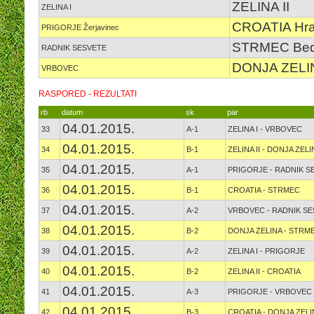
ZELINA II
ZELINA I
CROATIA Hra
PRIGORJE Žerjavinec
STRMEC Bed
RADNIK SESVETE
DONJA ZELI
VRBOVEC
RASPORED - REZULTATI
rb
datum
sk
par
04.01.2015.
33
A-1
ZELINA I - VRBOVEC
04.01.2015.
34
B-1
ZELINA II - DONJA ZELI
04.01.2015.
35
A-1
PRIGORJE - RADNIK S
04.01.2015.
36
B-1
CROATIA - STRMEC
04.01.2015.
37
A-2
VRBOVEC - RADNIK S
04.01.2015.
38
B-2
DONJA ZELINA - STRM
04.01.2015.
39
A-2
ZELINA I - PRIGORJE
04.01.2015.
40
B-2
ZELINA II - CROATIA
04.01.2015.
41
A-3
PRIGORJE - VRBOVEC
04.01.2015.
42
B-3
CROATIA - DONJA ZELI