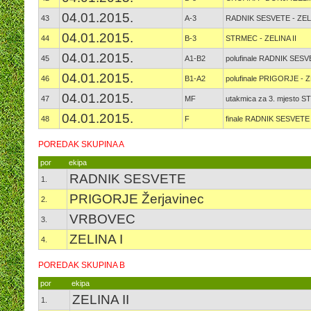
04.01.2015.
43
A-3
RADNIK SESVETE - ZELI
04.01.2015.
44
B-3
STRMEC - ZELINA II
04.01.2015.
45
A1-B2
polufinale RADNIK SES
04.01.2015.
46
B1-A2
polufinale PRIGORJE - Z
04.01.2015.
47
MF
utakmica za 3. mjesto
04.01.2015.
48
F
finale RADNIK SESVETE 
POREDAK SKUPINA A
por
ekipa
RADNIK SESVETE
1.
PRIGORJE Žerjavinec
2.
VRBOVEC
3.
ZELINA I
4.
POREDAK SKUPINA B
por
ekipa
ZELINA II
1.