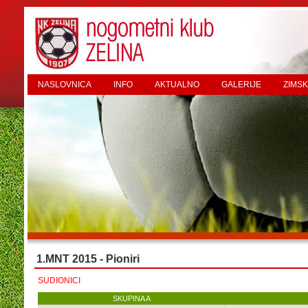
NASLOVNICA
INFO
AKTUALNO
GALERIJE
ZIMSK
1.MNT 2015 - Pioniri
SUDIONICI
SKUPINA A