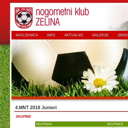
NASLOVNICA
INFO
AKTUALNO
GALERIJE
ZIMSK
4.MNT 2018 Juniori
SKUPINE
SKUPINA A
SKUPINA B