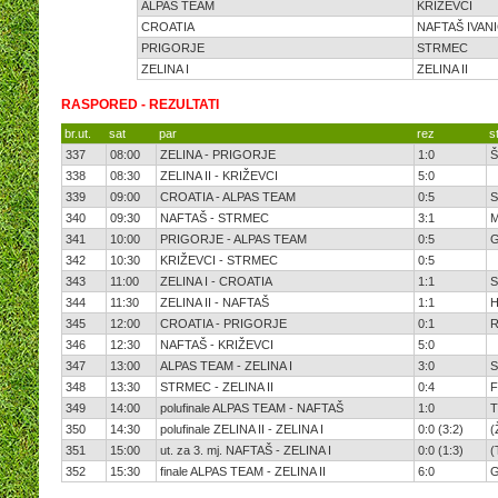
ALPAS TEAM
KRIŽEVCI
CROATIA
NAFTAŠ IVAN
PRIGORJE
STRMEC
ZELINA I
ZELINA II
RASPORED - REZULTATI
br.ut.
sat
par
rez
st
337
08:00
ZELINA - PRIGORJE
1:0
Š
338
08:30
ZELINA II - KRIŽEVCI
5:0
339
09:00
CROATIA - ALPAS TEAM
0:5
S
340
09:30
NAFTAŠ - STRMEC
3:1
M
341
10:00
PRIGORJE - ALPAS TEAM
0:5
G
342
10:30
KRIŽEVCI - STRMEC
0:5
343
11:00
ZELINA I - CROATIA
1:1
S
344
11:30
ZELINA II - NAFTAŠ
1:1
H
345
12:00
CROATIA - PRIGORJE
0:1
R
346
12:30
NAFTAŠ - KRIŽEVCI
5:0
347
13:00
ALPAS TEAM - ZELINA I
3:0
S
348
13:30
STRMEC - ZELINA II
0:4
F
349
14:00
polufinale ALPAS TEAM - NAFTAŠ
1:0
T
350
14:30
polufinale ZELINA II - ZELINA I
0:0 (3:2)
(
351
15:00
ut. za 3. mj. NAFTAŠ - ZELINA I
0:0 (1:3)
(
352
15:30
finale ALPAS TEAM - ZELINA II
6:0
G