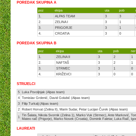
POREDAK SKUPINA A
poz
ekipa
uta
pob
1.
ALPAS TEAM
3
3
2.
ZELINA I
3
1
3.
PRIGORJE
3
1
4.
CROATIA
3
0
POREDAK SKUPINA B
poz
ekipa
uta
pob
ner
1.
ZELINA II
3
2
1
2.
NAFTAŠ
3
2
1
3.
STRMEC
3
1
0
4.
KRIŽEVCI
3
0
0
STRIJELCI
5
Luka Povoljnjak (Alpas team)
4
Tomislav Grdenić, David Golubić (Alpas team)
3
Filip Turkalj (Alpas team)
2
Robert Horvat (Zelina II), Marin Sudar, Petar Lucijan Čurek (Alpas team)
Tin Šalata, Nikola Svornik (Zelina 1), Marko Vuk (Strmec), Ante Marković, Tomi
1
Mateo raič (Prigorje), Marko Nosek (Croatia), Dominik Faletar, Luka Raič, Igor
LAUREATI