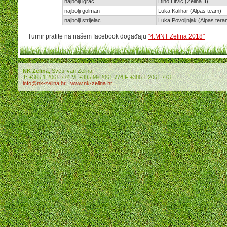
najbolji igrač
Dino Litvić (Zelina II)
najbolji golman
Luka Kalihar (Alpas team)
najbolji strijelac
Luka Povoljnjak (Alpas tera
Turnir pratite na našem facebook događaju
"4.MNT Zelina 2018"
NK Zelina
, Sveti Ivan Zelina
T: +385 1 2061 774 M: +385 99 2061 774 F +385 1 2061 773
info@nk-zelina.hr
|
www.nk-zelina.hr