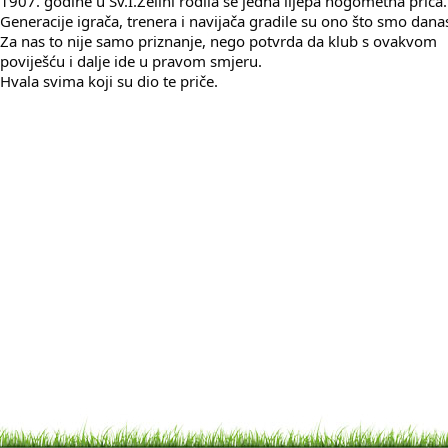
1907. godine u Sv.I.Zelini rodila se jedna lijepa nogometna priča.
Generacije igrača, trenera i navijača gradile su ono što smo dana
Za nas to nije samo priznanje, nego potvrda da klub s ovakvom 
poviješću i dalje ide u pravom smjeru.
Hvala svima koji su dio te priče.