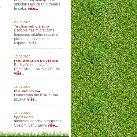
nogometnoj obitelji. Tim
stručnih i educiranih trenera
s.
te čeka.
više...
23.06.2026.
Tri zlata, jedno srebro
Čestitke našim prstićima,
limačima, mlađim i starijim
pionirima na velikom
uspjehu.
više...
15.04.2026.
POSTANI ČLAN NK ZELINA
Budi više od navijača -
POSTANI ČLAN NK ZELINA
više...
15.04.2026.
PSK Kub Prvaka
Danas smo dio PSK Kluba
prvaka.
više...
14.03.2026.
Sport svima
Inkluzivni sportski programi u
Svetom Ivanu Zelini
više...