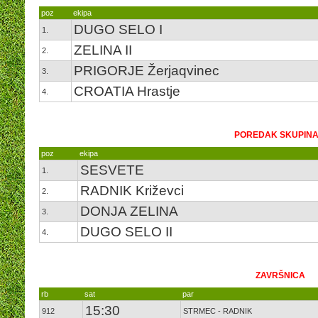
poz
ekipa
DUGO SELO I
1.
ZELINA II
2.
PRIGORJE Žerjaqvinec
3.
CROATIA Hrastje
4.
POREDAK SKUPINA
poz
ekipa
SESVETE
1.
RADNIK Križevci
2.
DONJA ZELINA
3.
DUGO SELO II
4.
ZAVRŠNICA
rb
sat
par
15:30
912
STRMEC - RADNIK