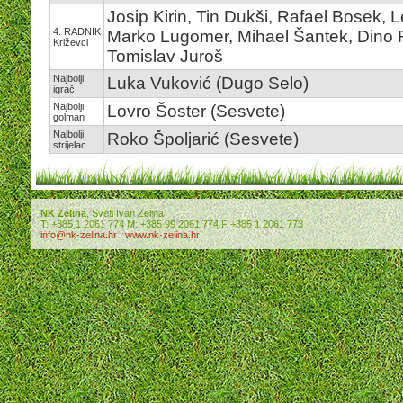
Josip Kirin, Tin Dukši, Rafael Bosek,
4. RADNIK
Marko Lugomer, Mihael Šantek, Dino Fra
Križevci
Tomislav Juroš
Najbolji
Luka Vuković (Dugo Selo)
igrač
Najbolji
Lovro Šoster (Sesvete)
golman
Najbolji
Roko Špoljarić (Sesvete)
strijelac
NK Zelina
, Sveti Ivan Zelina
T: +385 1 2061 774 M: +385 99 2061 774 F +385 1 2061 773
info@nk-zelina.hr
|
www.nk-zelina.hr