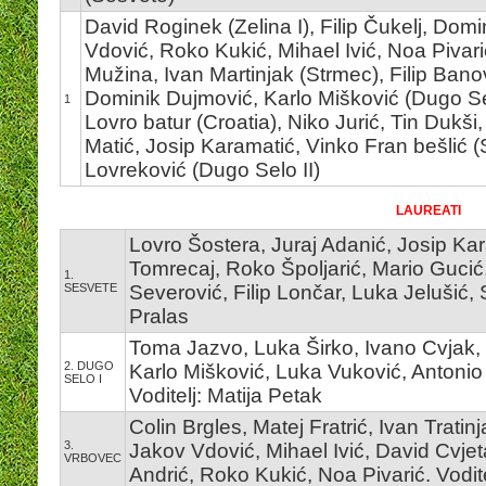
David Roginek (Zelina I), Filip Čukelj, Dom
Vdović, Roko Kukić, Mihael Ivić, Noa Pivarić
Mužina, Ivan Martinjak (Strmec), Filip Banov
Dominik Dujmović, Karlo Mišković (Dugo Selo
1
Lovro batur (Croatia), Niko Jurić, Tin Dukš
Matić, Josip Karamatić, Vinko Fran bešlić (
Lovreković (Dugo Selo II)
LAUREATI
Lovro Šostera, Juraj Adanić, Josip Ka
Tomrecaj, Roko Špoljarić, Mario Gucić
1.
SESVETE
Severović, Filip Lončar, Luka Jelušić,
Pralas
Toma Jazvo, Luka Širko, Ivano Cvjak, 
2. DUGO
Karlo Mišković, Luka Vuković, Antonio 
SELO I
Voditelj: Matija Petak
Colin Brgles, Matej Fratrić, Ivan Trati
3.
Jakov Vdović, Mihael Ivić, David Cvjet
VRBOVEC
Andrić, Roko Kukić, Noa Pivarić. Vodit