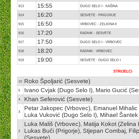
15:55
913
DUGO SELO I - KAŠINA
16:20
914
SESVETE - PRIGORJE
16:50
915
VRBOVEC - ZELIONA II
17:20
916
RADNIK - SESVETE
17:50
917
DUGO SELO I - VRBOVEC
18:20
918
RADNIK - VRBOVEC
19:00
919
SESVETE - DUGO SELO I
STRIJELCI
Roko Špoljarić (Sesvete)
10
Ivano Cvjak (Dugo Selo I), Mario Gucić (Se
5
Khan Seferović (Sesvete)
4
Petar Jakopec (Vrbovec), Emanuel Mihalic (S
3
Luka Vuković (Dugo Selo I), Mihael Šantek 
Luka Mališ (Vrbovec), Matija Kokot (Zelina I
Lukas Buči (Prigorje), Stjepan Combaj, Fil
2
(Sesvete)