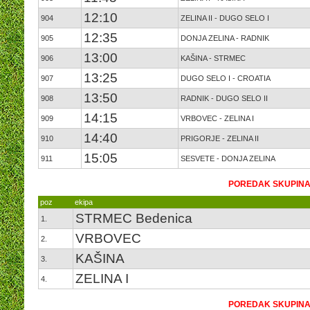
12:10
904
ZELINA II - DUGO SELO I
12:35
905
DONJA ZELINA - RADNIK
13:00
906
KAŠINA - STRMEC
13:25
907
DUGO SELO I - CROATIA
13:50
908
RADNIK - DUGO SELO II
14:15
909
VRBOVEC - ZELINA I
14:40
910
PRIGORJE - ZELINA II
15:05
911
SESVETE - DONJA ZELINA
POREDAK SKUPINA
poz
ekipa
STRMEC Bedenica
1.
VRBOVEC
2.
KAŠINA
3.
ZELINA I
4.
POREDAK SKUPINA