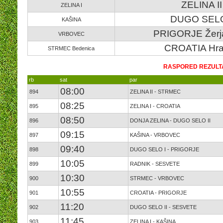
ZELINA II
ZELINA I
DUGO SELO
KAŠINA
PRIGORJE Žerj
VRBOVEC
CROATIA Hra
STRMEC Bedenica
RASPORED REZULTA
rb
sat
par
08:00
894
ZELINA II - STRMEC
08:25
895
ZELINA I - CROATIA
08:50
896
DONJA ZELINA - DUGO SELO II
09:15
897
KAŠINA - VRBOVEC
09:40
898
DUGO SELO I - PRIGORJE
10:05
899
RADNIK - SESVETE
10:30
900
STRMEC - VRBOVEC
10:55
901
CROATIA - PRIGORJE
11:20
902
DUGO SELO II - SESVETE
11:45
903
ZELINA I - KAŠINA