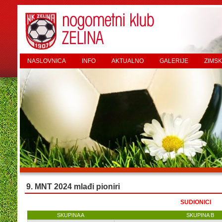
NASLOVNICA
INFO
AKTUALNO
GALERIJE
ZIMSK
9. MNT 2024 mlađi pioniri
SUDIONICI
SKUPINA A
SKUPINA B