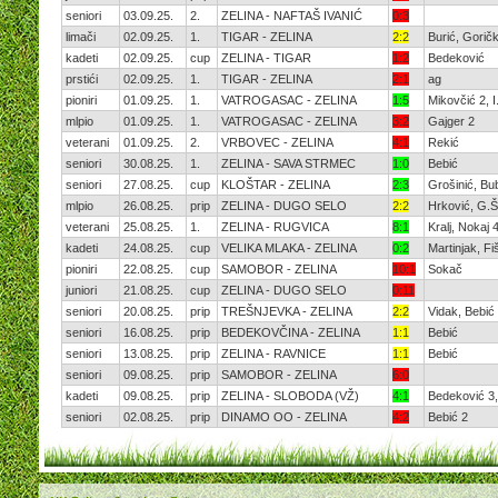
seniori
03.09.25.
2.
ZELINA - NAFTAŠ IVANIĆ
0:3
limači
02.09.25.
1.
TIGAR - ZELINA
2:2
Burić, Goričk
kadeti
02.09.25.
cup
ZELINA - TIGAR
1:2
Bedeković
prstići
02.09.25.
1.
TIGAR - ZELINA
2:1
ag
pioniri
01.09.25.
1.
VATROGASAC - ZELINA
1:5
Mikovčić 2, 
mlpio
01.09.25.
1.
VATROGASAC - ZELINA
3:2
Gajger 2
veterani
01.09.25.
2.
VRBOVEC - ZELINA
4:1
Rekić
seniori
30.08.25.
1.
ZELINA - SAVA STRMEC
1:0
Bebić
seniori
27.08.25.
cup
KLOŠTAR - ZELINA
2:3
Grošinić, Bu
mlpio
26.08.25.
prip
ZELINA - DUGO SELO
2:2
Hrković, G.
veterani
25.08.25.
1.
ZELINA - RUGVICA
8:1
Kralj, Nokaj
kadeti
24.08.25.
cup
VELIKA MLAKA - ZELINA
0:2
Martinjak, Fi
pioniri
22.08.25.
cup
SAMOBOR - ZELINA
10:1
Sokač
juniori
21.08.25.
cup
ZELINA - DUGO SELO
0:11
seniori
20.08.25.
prip
TREŠNJEVKA - ZELINA
2:2
Vidak, Bebić
seniori
16.08.25.
prip
BEDEKOVČINA - ZELINA
1:1
Bebić
seniori
13.08.25.
prip
ZELINA - RAVNICE
1:1
Bebić
seniori
09.08.25.
prip
SAMOBOR - ZELINA
6:0
kadeti
09.08.25.
prip
ZELINA - SLOBODA (VŽ)
4:1
Bedeković 3,
seniori
02.08.25.
prip
DINAMO OO - ZELINA
4:2
Bebić 2