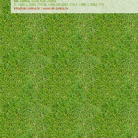
NK Zelina
, Sveti Ivan Zelina
T: +385 1 2061 774 M: +385 99 2061 774 F +385 1 2061 773
info@nk-zelina.hr
|
www.nk-zelina.hr