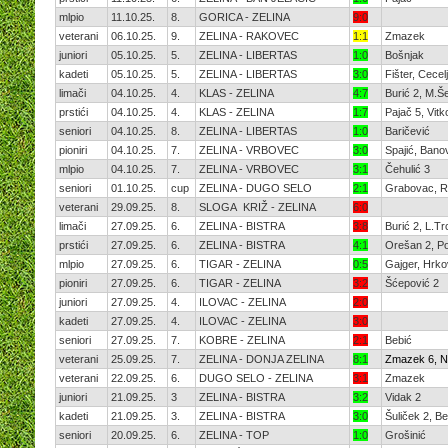
mlpio
11.10.25.
8.
GORICA - ZELINA
9:0
veterani
06.10.25.
9.
ZELINA - RAKOVEC
1:1
Zmazek
juniori
05.10.25.
5.
ZELINA - LIBERTAS
1:0
Bošnjak
kadeti
05.10.25.
5.
ZELINA - LIBERTAS
3:0
Fišter, Cecel
limači
04.10.25.
4.
KLAS - ZELINA
4:7
Burić 2, M.Š
prstići
04.10.25.
4.
KLAS - ZELINA
1:7
Pajač 5, Vitk
seniori
04.10.25.
8.
ZELINA - LIBERTAS
1:0
Baričević
pioniri
04.10.25.
7.
ZELINA - VRBOVEC
3:0
Spajić, Bano
mlpio
04.10.25.
7.
ZELINA - VRBOVEC
3:1
Čehulić 3
seniori
01.10.25.
cup
ZELINA - DUGO SELO
2:1
Grabovac, R
veterani
29.09.25.
8.
SLOGA KRIŽ - ZELINA
6:0
limači
27.09.25.
6.
ZELINA - BISTRA
3:8
Burić 2, L.T
prstići
27.09.25.
6.
ZELINA - BISTRA
4:1
Orešan 2, P
mlpio
27.09.25.
6.
TIGAR - ZELINA
0:5
Gajger, Hrko
pioniri
27.09.25.
6.
TIGAR - ZELINA
3:2
Šćepović 2
juniori
27.09.25.
4.
ILOVAC - ZELINA
2:0
kadeti
27.09.25.
4.
ILOVAC - ZELINA
3:0
seniori
27.09.25.
7.
KOBRE - ZELINA
2:1
Bebić
veterani
25.09.25.
7.
ZELINA - DONJA ZELINA
8:1
Zmazek 6, N
veterani
22.09.25.
6.
DUGO SELO - ZELINA
3:1
Zmazek
juniori
21.09.25.
3
ZELINA - BISTRA
3:2
Vidak 2
kadeti
21.09.25.
3.
ZELINA - BISTRA
3:0
Šuliček 2, B
seniori
20.09.25.
6.
ZELINA - TOP
1:0
Grošinić