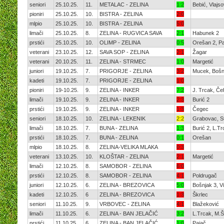
seniori
25.10.25.
11.
METALAC - ZELINA
1:2
Bebić, Vlajso
pioniri
25.10.25.
10.
BISTRA - ZELINA
2:0
mlpio
25.10.25.
10.
BISTRA - ZELINA
5:0
limači
25.10.25.
8.
ZELINA - RUGVICA SAVA
2:1
Habunek 2
prstići
25.10.25.
10.
OLIMP - ZELINA
0:5
Orešan 2, Pa
veterani
23.10.25.
12.
SAVA SOP - ZELINA
2:1
Žagar
veterani
20.10.25.
11.
ZELINA - STRMEC
1:0
Margetić
juniori
19.10.25.
7.
PRIGORJE - ZELINA
3:2
Mucek, Bošn
kadeti
19.10.25.
7.
PRIGORJE - ZELINA
1:0
pioniri
19-10.25.
9.
ZELINA - INKER
7:2
J. Trcak, Če
limači
19.10.25.
9.
ZELINA - INKER
2:3
Burić 2
prstići
19.10.25.
9.
ZELINA - INKER
1:3
Čegec
seniori
18.10.25.
10.
ZELINA - LEKENIK
2:2
Grabovac, St
limači
18.10.25.
7.
BUNA - ZELINA
1:3
Burić 2, L.T
prstići
18.10.25.
7.
BUNA - ZELINA
0:1
Orešan
mlpio
18.10.25.
8.
ZELINA-VELIKA MLAKA
0:3
veterani
13.10.25.
10.
KLOŠTAR - ZELINA
2:1
Margetić
limači
12.10.25.
8.
SAMOBOR - ZELINA
6:0
prstići
12.10.25.
8.
SAMOBOR - ZELINA
4:1
Poldrugač
juniori
12.10.25.
6.
ZELINA - BREZOVICA
5:0
Bošnjak 3, Vi
kadeti
12.10.25.
6
ZELINA - BREZOVICA
1:3
Škrlec
seniori
11.10.25.
9.
VRBOVEC - ZELINA
4:1
Blažeković
limači
11.10.25.
6.
ZELINA - BAN JELAČIĆ
3:2
L.Trcak, M.Š
prstići
11.10.25.
6.
ZELINA - BAN JELAČIĆ
1:0
Pajač