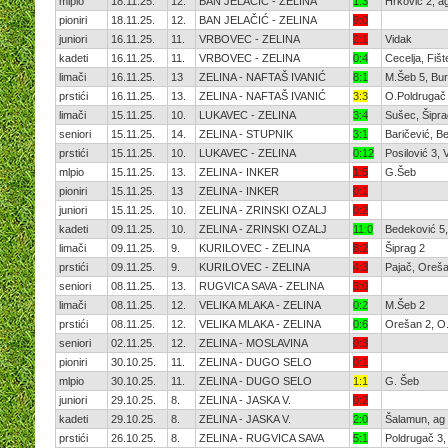
mlpio
18.11.25.
12.
BAN JELAČIĆ - ZELINA
1:3
Hrković 2, a
pioniri
18.11.25.
12.
BAN JELAČIĆ - ZELINA
9:0
juniori
16.11.25.
11.
VRBOVEC - ZELINA
2:1
Vidak
kadeti
16.11.25.
11.
VRBOVEC - ZELINA
0:4
Cecelja, Fiš
limači
16.11.25.
13
ZELINA - NAFTAŠ IVANIĆ
8:1
M.Šeb 5, Bur
prstići
16.11.25.
13.
ZELINA - NAFTAŠ IVANIĆ
3:3
O.Poldrugač
limači
15.11.25.
10.
LUKAVEC - ZELINA
3:4
Sušec, Šipra
seniori
15.11.25.
14.
ZELINA - STUPNIK
3:1
Baričević, Be
prstići
15.11.25.
10.
LUKAVEC - ZELINA
0:12
Posilović 3, 
mlpio
15.11.25.
13.
ZELINA - INKER
1:5
G.Šeb
pioniri
15.11.25.
13
ZELINA - INKER
0:1
juniori
15.11.25.
10.
ZELINA - ZRINSKI OZALJ
0:2
kadeti
09.11.25.
10.
ZELINA - ZRINSKI OZALJ
11:0
Bedeković 5, 
limači
09.11.25.
9.
KURILOVEC - ZELINA
8:2
Šiprag 2
prstići
09.11.25.
9.
KURILOVEC - ZELINA
4:3
Pajač, Oreša
seniori
08.11.25.
13.
RUGVICA SAVA - ZELINA
3:0
limači
08.11.25.
12.
VELIKA MLAKA - ZELINA
0:2
M.Šeb 2
prstići
08.11.25.
12.
VELIKA MLAKA - ZELINA
0:6
Orešan 2, O.
seniori
02.11.25.
12.
ZELINA - MOSLAVINA
0:3
pioniri
30.10.25.
11.
ZELINA - DUGO SELO
0:1
mlpio
30.10.25.
11.
ZELINA - DUGO SELO
1:1
G. Šeb
juniori
29.10.25.
8.
ZELINA - JASKA V.
0:2
kadeti
29.10.25.
8.
ZELINA - JASKA V.
2:0
Šalamun, ag
prstići
26.10.25.
8.
ZELINA - RUGVICA SAVA
5:1
Poldrugač 3, 