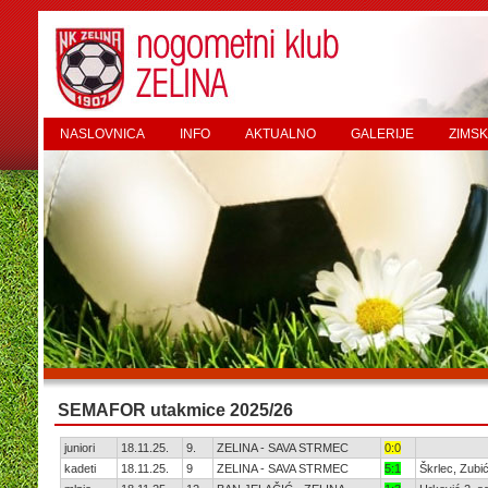
NASLOVNICA
INFO
AKTUALNO
GALERIJE
ZIMSK
SEMAFOR utakmice 2025/26
juniori
18.11.25.
9.
ZELINA - SAVA STRMEC
0:0
kadeti
18.11.25.
9
ZELINA - SAVA STRMEC
5:1
Škrlec, Zubić