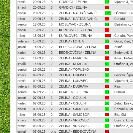
prstići
20.09.25.
3.
GRADIĆI - ZELINA
1:7
Viljevac 3, 
limači
20.09.25.
3.
GRADIĆI - ZELINA
3:0
pioniri
20.09.25.
5.
ZELINA - NAFTAŠ IVANIĆ
11:1
I.Čehulić 3,
mlpio
20.09.25.
5.
ZELINA - NAFTAŠ IVANIĆ
1:4
Čehulić
seniori
17.09.25.
5.
MOSLAVAC - ZELINA
0:2
Blažeković, 
pioniri
16.09.25.
3.
KURILOVEC - ZELINA
6:0
mlpio
16.09.25.
3.
KURILOVEC - ZELINA
10:2
Čehulić, Pu
veterani
15.09.25.
5.
ZELINA - LONJA
3:2
Gotal, Kralj,
juniori
14.09.25.
2.
BEDEKOVČINA - ZELINA
2:1
Zubić
kadeti
14.09.25.
2.
BEDEKOVČINA - ZELINA
0:3
Bedeković 3
prstići
14.09.25.
2.
ZELINA - MRACLIN
2:6
Kosić, Prđan
limači
14.09.25.
2.
ZELINA - MRACLIN
8:2
Orešan 4, Vi
seniori
13.09.25.
4.
ZELINA - TOPUSKO
0:1
limači
09.09.25.
1.
ZELINA - LUKAVEC
3:0
Gorički, Šipra
prstići
09.09.25.
1.
ZELINA - LUKAVEC
9:0
Viljevac 4, 
veterani
08.09.25.
3.
ZELINA - DUBRAVA
1:2
Raić
seniori
07.09.25.
3.
MRACLIN - ZELINA
0:1
Bubnjar
juniori
07.09.25.
1.
ZELINA - OGULIN
0:2
kadeti
07.09.25.
1.
ZELINA - OGULIN
5:0
Zebić, Brišk
pioniri
06.09.25.
2.
ZELINA - SAMOBOR
8:0
Čehulić 4, Mi
mlpio
06.09.25.
2.
ZELINA - SAMOBOR
1:5
Bistrički
limači
06.09.25.
2.
ZELINA - VRBOVEC
3:1
Burić 2, L.T
prstići
06.09.25.
2.
ZELINA - VRBOVEC
6:2
Orešan 2, Vi
juniori
03.09.25.
prip
ZELINA - BEDEKOVČINA
1:2