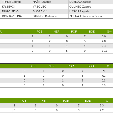
TRNJE Zagreb
HAŠK I Zagreb
DUBRAVA Zagreb
KRIŽEVCI I
VRBOVEC
ČULINEC Zagreb
DUGO SELO
SLOGA Križ
HAŠK II Zagreb
DONJA ZELINA
STRMEC Bedenica
ZELINA II Sveti Ivan Zelina
A
POB
NER
POR
BOD
G+-
2
1
0
7
8:0
1
2
0
5
4:0
1
1
1
4
2:4
0
0
5
0
1:11
POB
NER
POR
BOD
G+-
2
1
0
7
6:1
1
2
0
5
7:2
0
2
1
2
0:1
0
1
0
1
0:0
POB
NER
POR
BOD
G+-
2
1
0
7
6:3
0
3
0
3
2:2