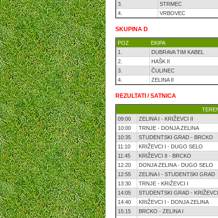
3.
STRMEC
4.
VRBOVEC
SKUPINA D
POZ
EKIPA
1.
DUBRAVA TIM KABEL
2.
HAŠK II
3.
ČULINEC
4.
ZELINA II
REZULTATI / SATNICA
TEREN
09:00
ZELINA I - KRIŽEVCI II
10:00
TRNJE - DONJA ZELINA
10:35
STUDENTSKI GRAD - BRCKO
11:10
KRIŽEVCI I - DUGO SELO
11:45
KRIŽEVCI II - BRCKO
12:20
DONJA ZELINA - DUGO SELO
12:55
ZELINA I - STUDENTSKI GRAD
13:30
TRNJE - KRIŽEVCI I
14:05
STUDENTSKI GRAD - KRIŽEVCI 
14:40
KRIŽEVCI I - DONJA ZELINA
15:15
BRCKO - ZELINA I