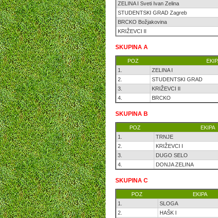
ZELINA I Sveti Ivan Zelina
STUDENTSKI GRAD Zagreb
BRCKO Božjakovina
KRIŽEVCI II
SKUPINA A
POZ
EKIP
1.
ZELINA I
2.
STUDENTSKI GRAD
3.
KRIŽEVCI II
4.
BRCKO
SKUPINA B
POZ
EKIPA
1.
TRNJE
2.
KRIŽEVCI I
3.
DUGO SELO
4.
DONJA ZELINA
SKUPINA C
POZ
EKIPA
1.
SLOGA
2.
HAŠK I