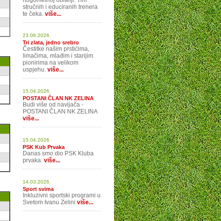
nogometnoj obitelji. Tim
stručnih i educiranih trenera
te čeka.
više...
23.06.2026.
Tri zlata, jedno srebro
Čestitke našim prstićima,
limačima, mlađim i starijim
pionirima na velikom
uspjehu.
više...
15.04.2026.
POSTANI ČLAN NK ZELINA
Budi više od navijača -
POSTANI ČLAN NK ZELINA
više...
15.04.2026.
PSK Kub Prvaka
Danas smo dio PSK Kluba
prvaka.
više...
14.03.2026.
Sport svima
Inkluzivni sportski programi u
Svetom Ivanu Zelini
više...