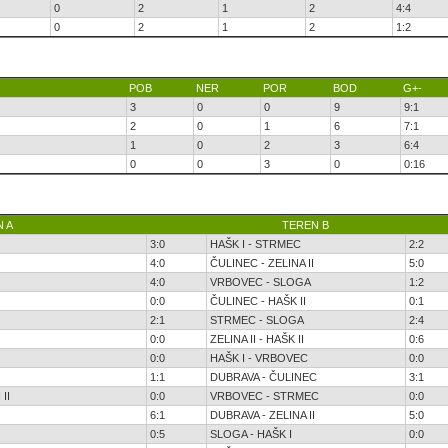
0
2
1
2
4:4
0
2
1
2
1:2
POB
NER
POR
BOD
G+-
3
0
0
9
9:1
2
0
1
6
7:1
1
0
2
3
6:4
0
0
3
0
0:16
 A
TEREN B
3:0
HAŠK I - STRMEC
2:2
4:0
ČULINEC - ZELINA II
5:0
4:0
VRBOVEC - SLOGA
1:2
0:0
ČULINEC - HAŠK II
0:1
2:1
STRMEC - SLOGA
2:4
0:0
ZELINA II - HAŠK II
0:6
0:0
HAŠK I - VRBOVEC
0:0
1:1
DUBRAVA - ČULINEC
3:1
II
0:0
VRBOVEC - STRMEC
0:0
6:1
DUBRAVA - ZELINA II
5:0
0:5
SLOGA - HAŠK I
0:0