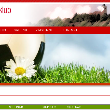
LNO
GALERIJE
ZIMSKI MNT
LJETNI MNT
SKUPINA B
SKUPINA C
SKUPINA D