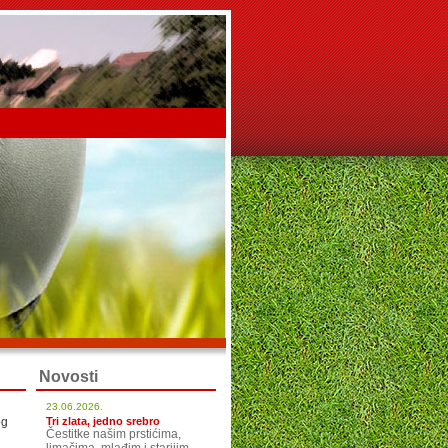
Novosti
23.06.2026.
og
Tri zlata, jedno srebro
Čestitke našim prstićima,