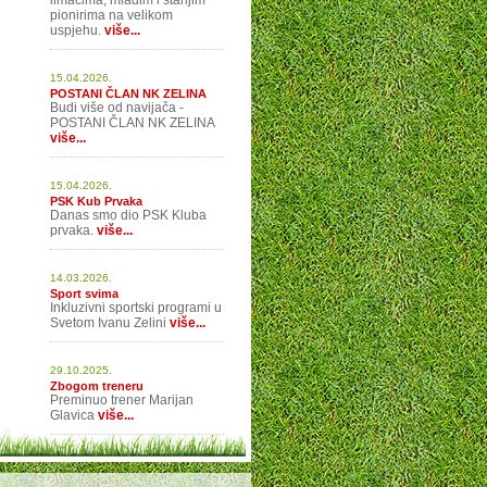
limačima, mlađim i starijim
pionirima na velikom
uspjehu.
više...
15.04.2026.
POSTANI ČLAN NK ZELINA
Budi više od navijača -
POSTANI ČLAN NK ZELINA
više...
15.04.2026.
PSK Kub Prvaka
Danas smo dio PSK Kluba
prvaka.
više...
14.03.2026.
Sport svima
Inkluzivni sportski programi u
Svetom Ivanu Zelini
više...
29.10.2025.
Zbogom treneru
Preminuo trener Marijan
Glavica
više...