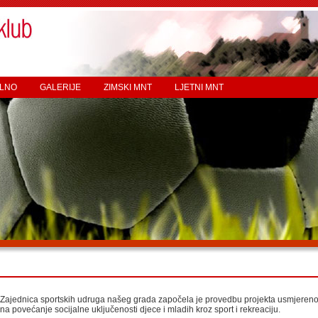
LNO
GALERIJE
ZIMSKI MNT
LJETNI MNT
Zajednica sportskih udruga našeg grada započela je provedbu projekta usmjeren
na povećanje socijalne uključenosti djece i mladih kroz sport i rekreaciju.