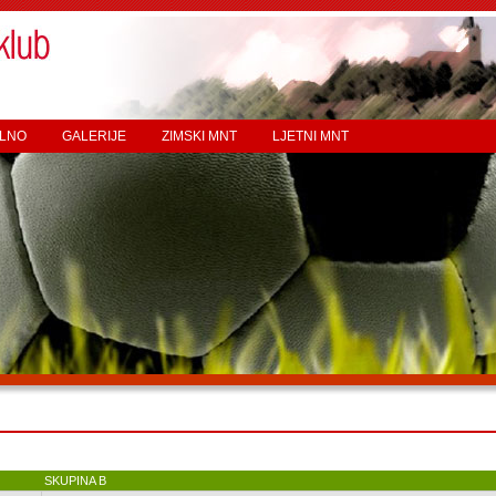
LNO
GALERIJE
ZIMSKI MNT
LJETNI MNT
SKUPINA B