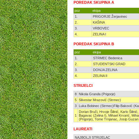
POREDAK SKUPINA A
poz
ekipa
1.
PRIGORJE Žerjavinec
2.
KAŠINA
3.
VRBOVEC
4.
ZELINA I
POREDAK SKUPINA B
poz
ekipa
1.
STRMEC Bedenica
2.
STUDENTSKI GRAD
3.
DONJA ZELINA
4.
ZELINA II
STRIJELCI
8
Nikola Granđa (Prigorje)
5
Silvestar Mrazović (Strmec)
3
Luka Bobinec (Strmec)Filip Baković (Kaš
Dorian Bruči, Hrvoje Šilinić, Karlo Šilin
1
Bagavac (Zelina I), Mihael Krvarić, Miha
(Prigorje), Tome Trnjanac, Josip Guzan
LAUREATI
NAJBOLJI STRIJELAC