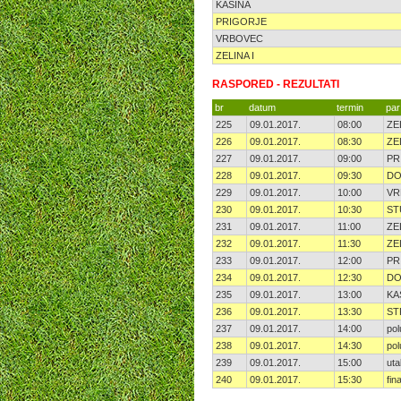
KAŠINA
PRIGORJE
VRBOVEC
ZELINA I
RASPORED - REZULTATI
br
datum
termin
par
225
09.01.2017.
08:00
ZE
226
09.01.2017.
08:30
ZE
227
09.01.2017.
09:00
PR
228
09.01.2017.
09:30
DO
229
09.01.2017.
10:00
VR
230
09.01.2017.
10:30
ST
231
09.01.2017.
11:00
ZE
232
09.01.2017.
11:30
ZE
233
09.01.2017.
12:00
PR
234
09.01.2017.
12:30
DO
235
09.01.2017.
13:00
KA
236
09.01.2017.
13:30
ST
237
09.01.2017.
14:00
po
238
09.01.2017.
14:30
po
239
09.01.2017.
15:00
ut
240
09.01.2017.
15:30
fi