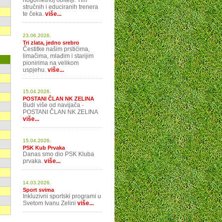
nogometnoj obitelji. Tim
stručnih i educiranih trenera
te čeka.
više...
23.06.2026.
Tri zlata, jedno srebro
Čestitke našim prstićima,
limačima, mlađim i starijim
pionirima na velikom
uspjehu.
više...
15.04.2026.
POSTANI ČLAN NK ZELINA
Budi više od navijača -
POSTANI ČLAN NK ZELINA
više...
15.04.2026.
PSK Kub Prvaka
Danas smo dio PSK Kluba
prvaka.
više...
14.03.2026.
Sport svima
Inkluzivni sportski programi u
Svetom Ivanu Zelini
više...