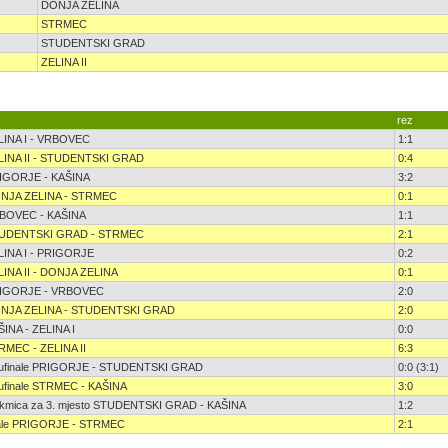
DONJA ZELINA
STRMEC
STUDENTSKI GRAD
ZELINA II
rez
LINA I - VRBOVEC
1:1
LINA II - STUDENTSKI GRAD
0:4
IGORJE - KAŠINA
3:2
NJA ZELINA - STRMEC
0:1
BOVEC - KAŠINA
1:1
UDENTSKI GRAD - STRMEC
2:1
LINA I - PRIGORJE
0:2
LINA II - DONJA ZELINA
0:1
IGORJE - VRBOVEC
2:0
NJA ZELINA - STUDENTSKI GRAD
2:0
ŠINA - ZELINA I
0:0
RMEC - ZELINA II
6:3
lufinale PRIGORJE - STUDENTSKI GRAD
0:0 (3:1)
lufinale STRMEC - KAŠINA
3:0
akmica za 3. mjesto STUDENTSKI GRAD - KAŠINA
1:2
nale PRIGORJE - STRMEC
2:1