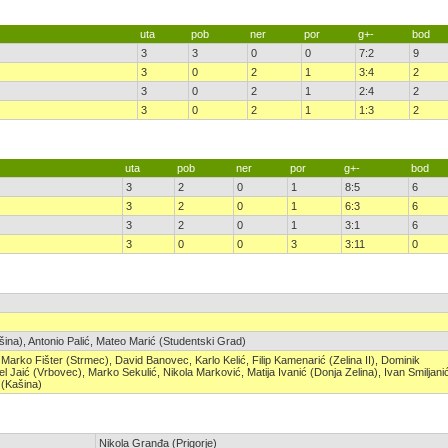
uta
pob
ner
por
g+-
bod
3
3
0
0
7:2
9
3
0
2
1
3:4
2
3
0
2
1
2:4
2
3
0
2
1
1:3
2
uta
pob
ner
por
g+-
bod
3
2
0
1
8:5
6
3
2
0
1
6:3
6
3
2
0
1
3:1
6
3
0
0
3
3:11
0
ina), Antonio Palić, Mateo Marić (Studentski Grad)
ić, Marko Fišter (Strmec), David Banovec, Karlo Kelić, Filip Kamenarić (Zelina II), Dominik
el Jaić (Vrbovec), Marko Sekulić, Nikola Marković, Matija Ivanić (Donja Zelina), Ivan Smiljani
 (Kašina)
Nikola Granđa (Prigorje)