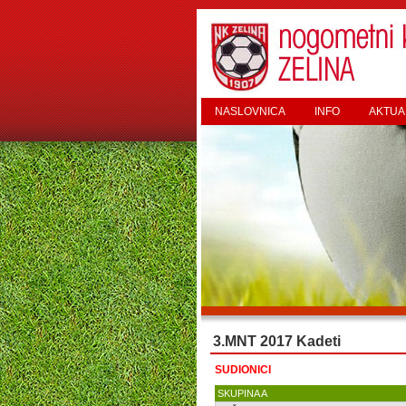
NASLOVNICA
INFO
AKTUA
3.MNT 2017 Kadeti
SUDIONICI
SKUPINA A