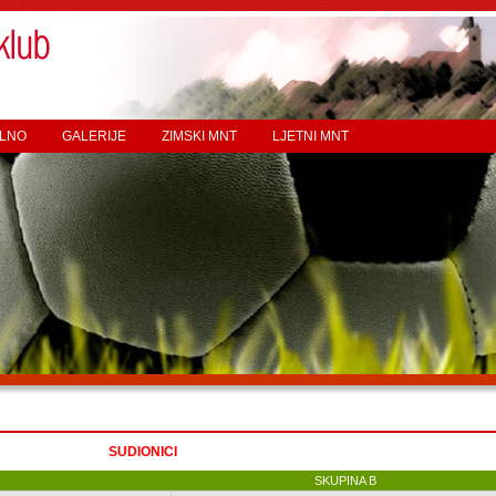
LNO
GALERIJE
ZIMSKI MNT
LJETNI MNT
SUDIONICI
SKUPINA B