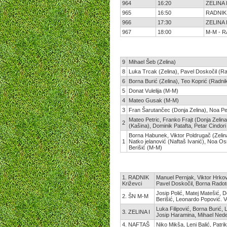
964
16:20
ZELINA 
965
16:50
RADNIK 
966
17:30
ZELINA 
967
18:00
M-M - 
9
Mihael Šeb (Zelina)
8
Luka Trcak (Zelina), Pavel Doskočil (R
6
Borna Burić (Zelina), Teo Koprić (Radni
5
Donat Vulelija (M-M)
4
Mateo Gusak (M-M)
3
Fran Šarutančec (Donja Zelina), Noa Pete
Mateo Petric, Franko Frajt (Donja Zelin
2
(Kašina), Dominik Patafta, Petar Cindo
Borna Habunek, Viktor Poldrugač (Zelin
1
Natko jelanović (Naftaš Ivanić), Noa O
Berišić (M-M)
1. RADNIK
Manuel Pernjak, Viktor Hrkov
Križevci
Pavel Doskočil, Borna Radotov
Josip Polić, Matej Matešić, 
2. ŠN M-M
Berišić, Leonardo Popović. Vo
Luka Filipović, Borna Burić, 
3. ZELINA I
Josip Haramina, Mihael Nede
4. NAFTAŠ
Niko Mikša, Leni Balić, Patr