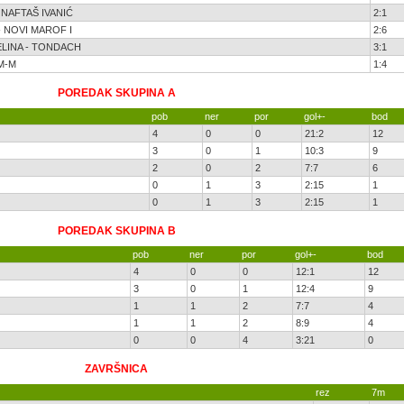
- NAFTAŠ IVANIĆ
2:1
 - NOVI MAROF I
2:6
LINA - TONDACH
3:1
 M-M
1:4
POREDAK SKUPINA A
pob
ner
por
gol+-
bod
4
0
0
21:2
12
3
0
1
10:3
9
2
0
2
7:7
6
0
1
3
2:15
1
0
1
3
2:15
1
POREDAK SKUPINA B
pob
ner
por
gol+-
bod
4
0
0
12:1
12
3
0
1
12:4
9
1
1
2
7:7
4
1
1
2
8:9
4
0
0
4
3:21
0
ZAVRŠNICA
rez
7m