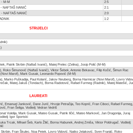
I - M-M
2:5
- NAFTAŠ IVANIĆ
2:1
I - NAFTAŠ IVANIĆ
2:0
RADNIK
1:2
STRIJELCI
adnik)
k)
k, Patrik Skrbin (Naftaš Ivanić), Matej Prelec (Zelina), Josip Polić (M-M)
a), Roko Šimunović (Naftaš Ivanić), Viktor Šebek, Antonio Bekavac, Filip Kočić, Šimun Rac
ri (Novi Marof), Mark Gusak, Leonardo Popović (M-M)
a), Marko Puškadija, Paul Kolarić, Jakov Neuberg, Borna Harmicar (Novi Marof), Lovro Vidov
srečak, Matej Jakuš (Tondach), Borna Radotović, Rafael Furmeg (Radnik), Matej Matešić, Jur
LAUREATI
ić, Emanuel Janković, Dane Jurić, Hrvoje Petračija, Teo Koprić, Fran Ciboci, Rafael Furmeg,
ić, Fran Šeliga. Voditelj: Vedran Vedriš
Donat Vulelija, Mark Gusak, Mateo Gusak, Patrik Ilčić, Mateo Marković, Jan Dragonija, Juraj
ditelj: Igor Sportski
Luka Trcak, Mihael Šeb, Karlo Žilić, Borna Habunek, Andrej Zmiša, Viktor Poldrugač. Voditelj:
lić
ik Skrbin, Fran Škulec, Noa Petek, Lovro Vidović, Natko Jelaković, Sven Franjić, Roko