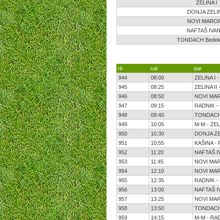
ZELINA I
DONJA ZELI
NOVI MAROF 
NAFTAŠ IVAN
TONDACH Bedek
rb
sat
par
944
08:00
ZELINA I 
945
08:25
ZELINA II
946
08:50
NOVI MAR
947
09:15
RADNIK -
948
09:40
TONDACH 
949
10:05
M-M - ZELI
950
10:30
DONJA ZE
951
10:55
KAŠINA -
952
11:20
NAFTAŠ I
953
11:45
NOVI MAR
954
12:10
NOVI MARO
955
12:35
RADNIK - 
956
13:00
NAFTAŠ I
957
13:25
NOVI MAR
958
13:50
TONDACH 
959
14:15
M-M - RA