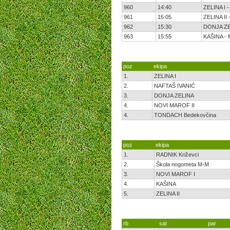
960
14:40
ZELINA I 
961
15:05
ZELINA II
962
15:30
DONJA ZE
963
15:55
KAŠINA -
poz
ekipa
1.
ZELINA I
2.
NAFTAŠ IVANIĆ
3.
DONJA ZELINA
4.
NOVI MAROF II
4.
TONDACH Bedekovčina
poz
ekipa
1.
RADNIK Križevci
2.
Škola nogometa M-M
3.
NOVI MAROF I
4.
KAŠINA
5.
ZELINA II
rb
sat
par