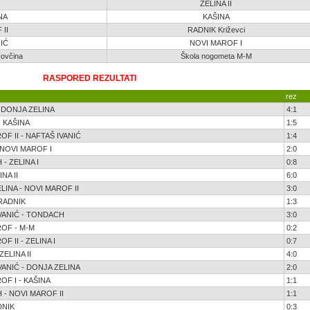
ZELINA II
NA
KAŠINA
II
RADNIK Križevci
IĆ
NOVI MAROF I
ovčina
Škola nogometa M-M
RASPORED REZULTATI
rez
- DONJA ZELINA
4:1
 - KAŠINA
1:5
OF II - NAFTAŠ IVANIĆ
1:4
 NOVI MAROF I
2:0
- ZELINA I
0:8
NA II
6:0
LINA - NOVI MAROF II
3:0
 RADNIK
1:3
VANIĆ - TONDACH
3:0
OF - M-M
0:2
F II - ZELINA I
0:7
ZELINA II
4:0
VANIĆ - DONJA ZELINA
2:0
OF I - KAŠINA
1:1
- NOVI MAROF II
1:1
DNIK
0:3