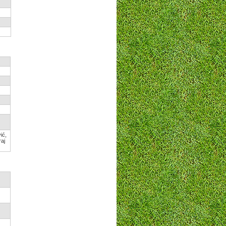
ić,
aj