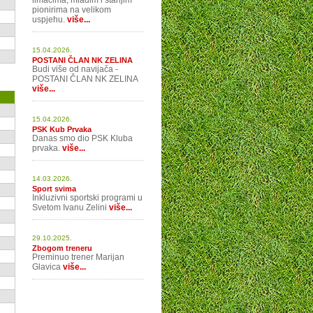
limačima, mlađim i starijim
pionirima na velikom
uspjehu.
više...
15.04.2026.
POSTANI ČLAN NK ZELINA
Budi više od navijača -
POSTANI ČLAN NK ZELINA
više...
15.04.2026.
PSK Kub Prvaka
Danas smo dio PSK Kluba
prvaka.
više...
14.03.2026.
Sport svima
Inkluzivni sportski programi u
Svetom Ivanu Zelini
više...
29.10.2025.
Zbogom treneru
Preminuo trener Marijan
Glavica
više...