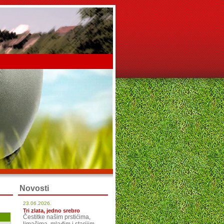
Novosti
23.06.2026.
Tri zlata, jedno srebro
Čestitke našim prstićima,