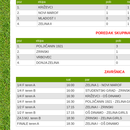
poz
ekipa
pob
n
1.
KRIŽEVCI
2
1
2.
NOVI MAROF
1
1
3.
MLADOST I
0
3
4.
ZELINA II
0
1
POREDAK SKUPINA
poz
ekipa
pob
1.
POLJIČANIN 1921
3
2.
ZRINSKI
1
3.
VRBOVEC
1
4.
DONJA ZELINA
0
ZAVRŠNICA
sat
par
1/4 F teren A
16:00
ZELINA 1 - NOVI MAROF
1/4 F teren B
16:00
STUDENTSKI GRAD - ZRINSK
1/4 F teren A
16:30
KRIŽEVCI - OŠ DINAMO
1/4 F teren B
16:30
POLJIČANIN 1921 - ZELINA G
1/2 F teren A
17:15
ZELINA I - ZRINSKI
1/2 F teren B
17:15
OŠ DINAMO - ZELINA GIRLS
ZA 3.MJ. teren B
18:30
ZRINSKI - ZELINA GIRLS
FINALE teren A
18:30
ZELINA I - OŠ DINAMO