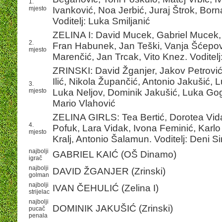
1.
mjesto
Ivanković, Noa Jerbić, Juraj Štrok, Born
Voditelj: Luka Smiljanić
ZELINA I: David Mucek, Gabriel Mucek, 
2.
Fran Habunek, Jan Teški, Vanja Šćepovi
mjesto
Marenčić, Jan Trcak, Vito Knez. Voditel
ZRINSKI: David Žganjer, Jakov Petrovi
Ilić, Nikola Župančić, Antonio Jakušić, L
3.
mjesto
Luka Neljov, Dominik Jakušić, Luka Gogić
Mario Vlahović
ZELINA GIRLS: Tea Bertić, Dorotea Vida
4.
Pofuk, Lara Vidak, Ivona Feminić, Karlo 
mjesto
Kralj, Antonio Šalamun. Voditelj: Deni 
najbolji
GABRIEL KAIĆ (OŠ Dinamo)
igrač
najbolji
DAVID ŽGANJER (Zrinski)
golman
najbolji
IVAN ČEHULIĆ (Zelina I)
strijelac
najbolji
DOMINIK JAKUŠIĆ (Zrinski)
pucač
penala