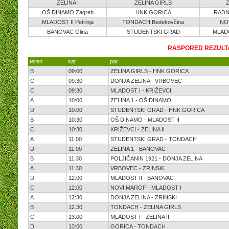
ZELINA I
ZELINA GIRLS
Z
OŠ DINAMO Zagreb
HNK GORICA
RADN
MLADOST II Petrinja
TONDACH Bedekovčina
NO
BANOVAC Glina
STUDENTSKI GRAD
MLADO
RASPORED REZULTA
teren
sat
par
B
09:00
ZELINA GIRLS - HNK GORICA
C
09:30
DONJA ZELINA - VRBOVEC
C
09:30
MLADOST I - KRIŽEVCI
A
10:00
ZELINA 1 - OŠ DINAMO
D
10:00
STUDENTSKI GRAD - HNK GORICA
B
10:30
OŠ DINAMO - MLADOST II
C
10:30
KRIŽEVCI - ZELINA II
A
11:00
STUDENTSKI GRAD - TONDACH
D
11:00
ZELINA 1 - BANOVAC
B
11:30
POLJIČANIN 1921 - DONJA ZELINA
A
11:30
VRBOVEC - ZRINSKI
D
12:00
MLADOST II - BANOVAC
C
12:00
NOVI MAROF - MLADOST I
A
12:30
DONJA ZELINA - ZRINSKI
B
12.30
TONDACH - ZELINA GIRLS
C
13:00
MLADOST I - ZELINA II
D
13:00
GORICA - TONDACH