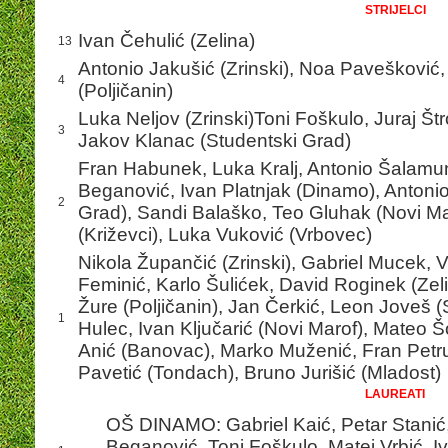
STRIJELCI
Ivan Čehulić (Zelina)
13
Antonio Jakušić (Zrinski), Noa Pavešković
4
(Poljičanin)
Luka Neljov (Zrinski)Toni Foškulo, Juraj Št
3
Jakov Klanac (Studentski Grad)
Fran Habunek, Luka Kralj, Antonio Šalamun 
Beganović, Ivan Platnjak (Dinamo), Antoni
2
Grad), Sandi Balaško, Teo Gluhak (Novi Ma
(Križevci), Luka Vuković (Vrbovec)
Nikola Župančić (Zrinski), Gabriel Mucek, 
Feminić, Karlo Šulićek, David Roginek (Zel
Žure (Poljičanin), Jan Čerkić, Leon Joveš 
1
Hulec, Ivan Ključarić (Novi Marof), Mateo Šol
Anić (Banovac), Marko Muženić, Fran Petru
Pavetić (Tondach), Bruno Jurišić (Mladost)
LAUREATI
OŠ DINAMO: Gabriel Kaić, Petar Stanić,
Beganović, Toni Foškulo, Matej Vrbić, I