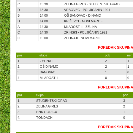
C
13:30
ZELINA GIRLS - STUDENTSKI GRAD
D
13:30
VRBOVEC - POLJIČANIN 1921
B
14:00
OŠ BANOVAC - DINAMO
D
14:00
KRIŽEVCI -.NOVI MAROF
A
14:30
MLADOST II - ZELINA I
C
14:30
ZRINSKI - POLJIČANIN 1921
C
15:00
ZELINA II - NOVI MAROF
POREDAK SKUPINA
poz
ekipa
pob
ner
1.
ZELINA I
2
1
2.
OŠ DINAMO
2
1
3.
BANOVAC
1
0
4.
MLADOST II
0
0
POREDAK SKUPINA
poz
ekipa
pob
1.
STUDENTSKI GRAD
3
2.
ZELINA GIRLS
2
3.
HNK GORICA
1
4.
TONDACH
0
POREDAK SKUPINA