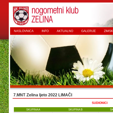
NASLOVNICA
INFO
AKTUALNO
GALERIJE
ZIMSK
7.MNT Zelina ljeto 2022 LIMAČI
SUDIONICI
SKUPINA A
SKUPINA B
S