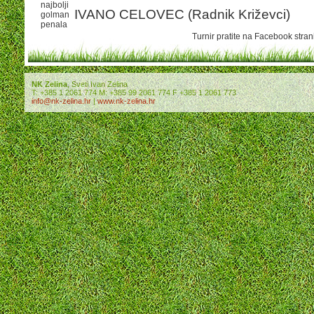
najbolji
IVANO CELOVEC (Radnik Križevci)
golman
penala
Turnir pratite na Facebook stran
NK Zelina
, Sveti Ivan Zelina
T: +385 1 2061 774 M: +385 99 2061 774 F +385 1 2061 773
info@nk-zelina.hr
|
www.nk-zelina.hr