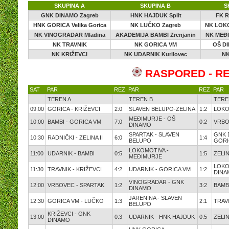
SKUPINA A
SKUPINA B
S
GNK DINAMO Zagreb
HNK HAJDUK Split
FK R
HNK GORICA Velika Gorica
NK LUČKO Zagreb
NK LOKO
NK VINOGRADAR Mladina
AKADEMIJA BAMBI Zrenjanin
NK MEĐ
NK TRAVNIK
NK GORICA VM
OŠ D
NK KRIŽEVCI
NK UDARNIK Kurilovec
NK
RASPORED - RE
SAT
PAR
REZ
PAR
REZ
PAR
TEREN A
TEREN B
TERE
09:00
GORICA - KRIŽEVCI
2:0
SLAVEN BELUPO-ZELINA
1:2
LOKO
MEĐIMURJE - OŠ
10:00
BAMBI - GORICA VM
7:0
0:2
VRBO
DINAMO
SPARTAK - SLAVEN
GNK 
10:30
RADNIČKI - ZELINA II
6:0
1:4
BELUPO
GORI
LOKOMOTIVA -
11:00
UDARNIK - BAMBI
0:5
1:5
ZELI
MEĐIMURJE
LOKO
11:30
TRAVNIK - KRIŽEVCI
4:2
UDARNIK - GORICA VM
1:2
DINA
VINOGRADAR - GNK
12:00
VRBOVEC - SPARTAK
1:2
3:2
BAMB
DINAMO
JARENINA - SLAVEN
12:30
GORICA VM - LUČKO
1:3
2:1
TRAV
BELUPO
KRIŽEVCI - GNK
13:00
0:3
UDARNIK - HNK HAJDUK
0:5
ZELIN
DINAMO