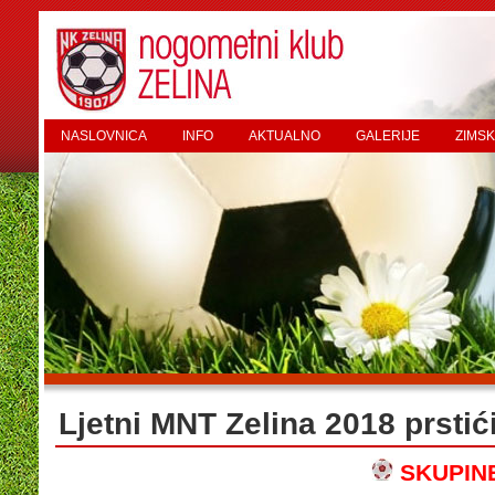
NASLOVNICA
INFO
AKTUALNO
GALERIJE
ZIMSK
Ljetni MNT Zelina 2018 prstić
SKUPIN