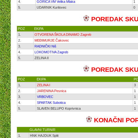
4.
GORICA VM Velika Mlaka
1
5.
UDARNIK Kurilovec
0
POREDAK SKU
POZ
EKIPA
1.
OTVORENA ŠKOLA DINAMO Zagreb
2.
MEĐIMURJE Čakovec
3.
RADNIČKI Niš
4.
LOKOMOTIVA Zagreb
5.
ZELINA II
POREDAK SKU
POZ
EKIPA
P
1.
ZELINA I
3
2.
JARENINA Pesnica
1
3.
VRBOVEC
1
4.
SPARTAK Subotica
1
5.
SLAVEN BELUPO Koprivnica
1
KONAČNI
PO
GLAVNI TURNIR
1.
HNK HAJDUK Split