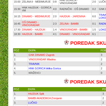
HNK GORICA -
15:00
ZELINA II - MEĐIMURJE
0:8
2:0
LUČK
VINOGRADAR
HNK HAJDUK - GORICA
15:30
4:0
RADNIČKI - OŠ DINAMO
0:2
GNK 
VM
TRAVN
16:15
DINAMO - MEĐIMURJE
2:0
HAJDUK - JARENINA
6:0
LOKO
OŠ DINAMO -
16:45
2:3
ZELINA - BAMB
I
0:1
RADN
VINOGRADAR
17:30
DINAMO - HAJDUK
1:4
VINOGRADAR - BAMBI
1:5
LOKO
18:30
HAJDUK - BAMBI
4:1
DINAMO - VINOGRADAR
6:1
POREDAK SKU
POZ
EKIPA
POB
1.
GNK DINAMO Zagreb
3
2.
VINOGRADAR Mladina
2
3.
TRAVNIK
2
4.
HNK GORICA Velika Gorica
2
5.
KRIŽEVCI
0
POREDAK SKU
POZ
EKIPA
PO
1.
HAJDUK Split
3
2.
BAMBI AKADEMIJA Zrenjanin
2
3.
LUČKO
2