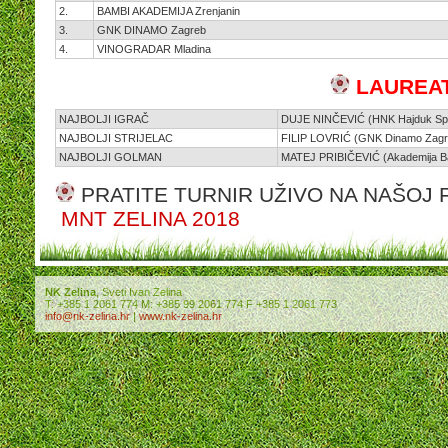
2.
BAMBI AKADEMIJA Zrenjanin
3.
GNK DINAMO Zagreb
4.
VINOGRADAR Mladina
LAUREAT
NAJBOLJI IGRAČ
DUJE NINČEVIĆ (HNK Hajduk Spli
NAJBOLJI STRIJELAC
FILIP LOVRIĆ (GNK Dinamo Zagr
NAJBOLJI GOLMAN
MATEJ PRIBIČEVIĆ (Akademija Ba
PRATITE TURNIR UŽIVO NA NAŠOJ
MNT ZELINA 2018
NK Zelina
, Sveti Ivan Zelina
T: +385 1 2061 774 M: +385 99 2061 774 F +385 1 2061 773
info@nk-zelina.hr
|
www.nk-zelina.hr