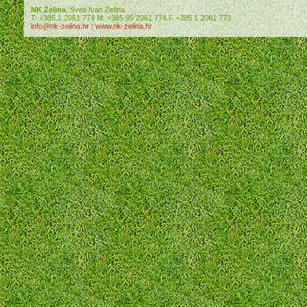
NK Zelina
, Sveti Ivan Zelina
T: +385 1 2061 774 M: +385 99 2061 774 F +385 1 2061 773
info@nk-zelina.hr
|
www.nk-zelina.hr