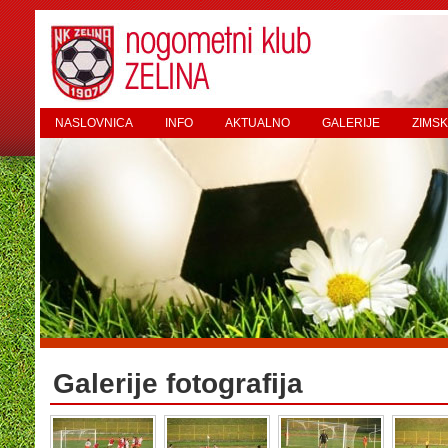
NASLOVNICA
INFO
AKTUALNO
GALERIJE
ZIMSK
Galerije fotografija