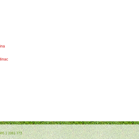
ina
dinac
385 1 2061 773