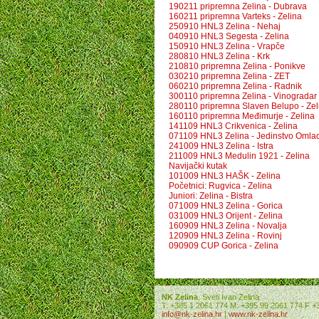
190211 pripremna Zelina - Dubrava
160211 pripremna Varteks - Zelina
250910 HNL3 Zelina - Nehaj
040910 HNL3 Segesta - Zelina
150910 HNL3 Zelina - Vrapče
280810 HNL3 Zelina - Krk
210810 pripremna Zelina - Ponikve
030210 pripremna Zelina - ZET
060210 pripremna Zelina - Radnik
300110 pripremna Zelina - Vinogradar
280110 pripremna Slaven Belupo - Zel
160110 pripremna Međimurje - Zelina
141109 HNL3 Crikvenica - Zelina
071109 HNL3 Zelina - Jedinstvo Omla
241009 HNL3 Zelina - Istra
211009 HNL3 Medulin 1921 - Zelina
Navijački kutak
101009 HNL3 HAŠK - Zelina
Početnici: Rugvica - Zelina
Juniori: Zelina - Bistra
071009 HNL3 Zelina - Gorica
031009 HNL3 Orijent - Zelina
160909 HNL3 Zelina - Novalja
120909 HNL3 Zelina - Rovinj
090909 CUP Gorica - Zelina
NK Zelina
, Sveti Ivan Zelina
T: +385 1 2061 774 M: +385 99 2061 774 F +
info@nk-zelina.hr
|
www.nk-zelina.hr