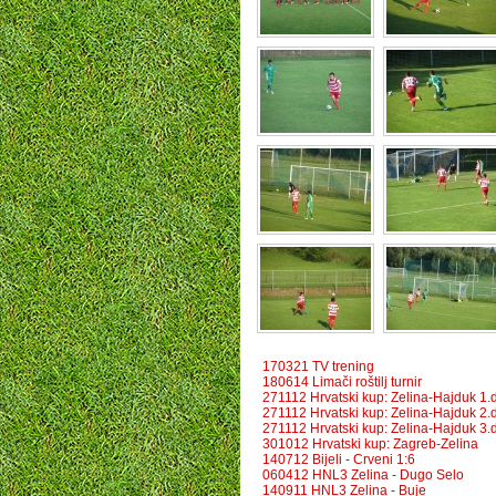
170321 TV trening
180614 Limači roštilj turnir
271112 Hrvatski kup: Zelina-Hajduk 1.
271112 Hrvatski kup: Zelina-Hajduk 2.
271112 Hrvatski kup: Zelina-Hajduk 3.
301012 Hrvatski kup: Zagreb-Zelina
140712 Bijeli - Crveni 1:6
060412 HNL3 Zelina - Dugo Selo
140911 HNL3 Zelina - Buje