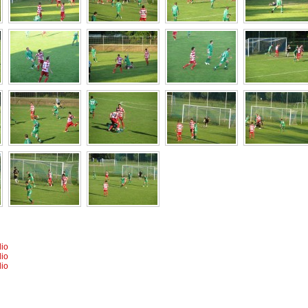
dio
dio
dio