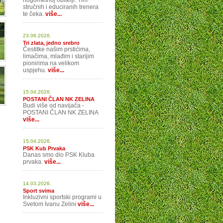
nogometnoj obitelji. Tim
stručnih i educiranih trenera
te čeka.
više...
23.06.2026.
Tri zlata, jedno srebro
Čestitke našim prstićima,
limačima, mlađim i starijim
pionirima na velikom
uspjehu.
više...
15.04.2026.
POSTANI ČLAN NK ZELINA
Budi više od navijača -
POSTANI ČLAN NK ZELINA
više...
15.04.2026.
PSK Kub Prvaka
Danas smo dio PSK Kluba
prvaka.
više...
14.03.2026.
Sport svima
Inkluzivni sportski programi u
Svetom Ivanu Zelini
više...