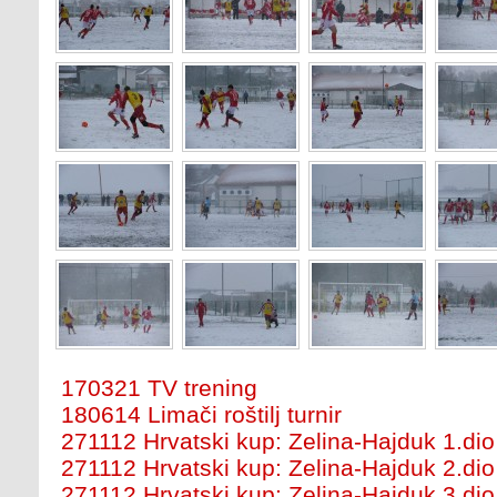
170321 TV trening
180614 Limači roštilj turnir
271112 Hrvatski kup: Zelina-Hajduk 1.dio
271112 Hrvatski kup: Zelina-Hajduk 2.dio
271112 Hrvatski kup: Zelina-Hajduk 3.dio