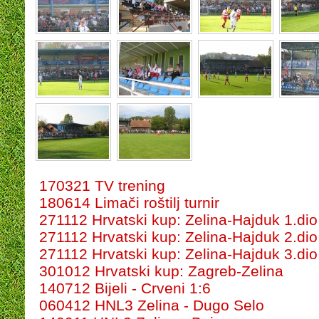
170321 TV trening
180614 Limači roštilj turnir
271112 Hrvatski kup: Zelina-Hajduk 1.dio
271112 Hrvatski kup: Zelina-Hajduk 2.dio
271112 Hrvatski kup: Zelina-Hajduk 3.dio
301012 Hrvatski kup: Zagreb-Zelina
140712 Bijeli - Crveni 1:6
060412 HNL3 Zelina - Dugo Selo