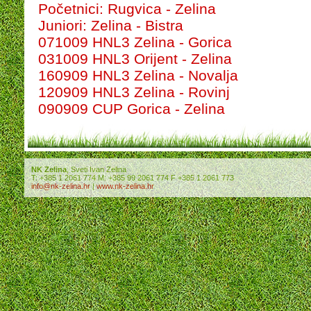
Početnici: Rugvica - Zelina
Juniori: Zelina - Bistra
071009 HNL3 Zelina - Gorica
031009 HNL3 Orijent - Zelina
160909 HNL3 Zelina - Novalja
120909 HNL3 Zelina - Rovinj
090909 CUP Gorica - Zelina
NK Zelina
, Sveti Ivan Zelina
T: +385 1 2061 774 M: +385 99 2061 774 F +385 1 2061 773
info@nk-zelina.hr
|
www.nk-zelina.hr