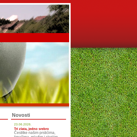
Novosti
23.06.2026.
Tri zlata, jedno srebro
Čestitke našim prstićima,