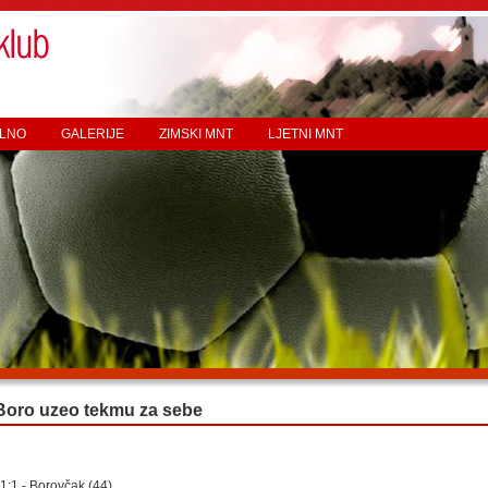
LNO
GALERIJE
ZIMSKI MNT
LJETNI MNT
Boro uzeo tekmu za sebe
1:1 - Borovčak (44)