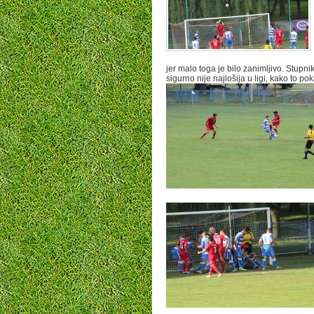
jer malo toga je bilo zanimljivo. Stup
sigurno nije najlošija u ligi, kako to p