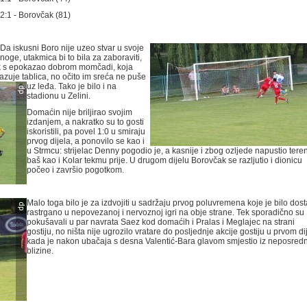
2:1 - Borovčak (81)
Da iskusni Boro nije uzeo stvar u svoje
noge, utakmica bi to bila za zaboraviti,
nik s epokazao dobrom momčadi, koja
okazuje tablica, no očito im sreća ne puše
uz leđa.
Tako je bilo i na
stadionu u Zelini.
Domaćin nije briljirao svojim
izdanjem, a nakratko su to gosti
iskoristili, pa povel 1:0 u smiraju
prvog dijela, a ponovilo se kao i
u Strmcu: strijelac Denny pogodio je, a kasnije i zbog ozljede napustio teren
baš kao i Kolar tekmu prije. U drugom dijelu Borovčak se razljutio i dionicu
počeo i završio pogotkom.
Malo toga bilo je za izdvojiti u sadržaju prvog poluvremena koje je bilo dost
rastrgano u nepovezanoj i nervoznoj igri na obje strane. Tek sporadično su
pokušavali u par navrata Saez kod domaćih i Pralas i Meglajec na strani
gostiju, no ništa nije ugrozilo vratare do posljednje akcije gostiju u prvom di
kada je nakon ubačaja s desna Valentić-Bara glavom smjestio iz neposred
blizine.