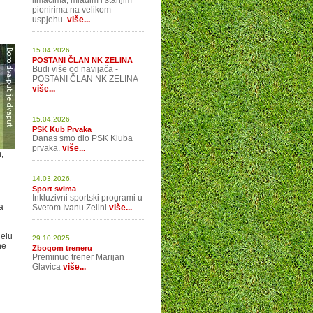
limačima, mlađim i starijim
pionirima na velikom
uspjehu.
više...
15.04.2026.
POSTANI ČLAN NK ZELINA
Budi više od navijača -
POSTANI ČLAN NK ZELINA
više...
15.04.2026.
PSK Kub Prvaka
Danas smo dio PSK Kluba
prvaka.
više...
,
14.03.2026.
Sport svima
Inkluzivni sportski programi u
a
Svetom Ivanu Zelini
više...
jelu
29.10.2025.
ne
Zbogom treneru
Preminuo trener Marijan
Glavica
više...