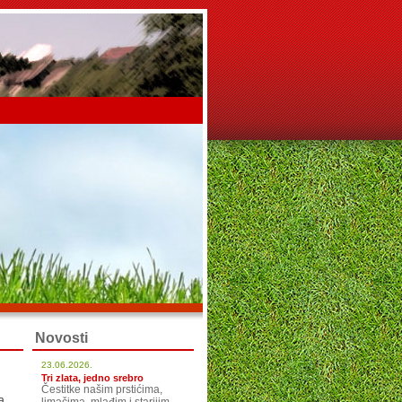
Novosti
23.06.2026.
Tri zlata, jedno srebro
Čestitke našim prstićima,
a