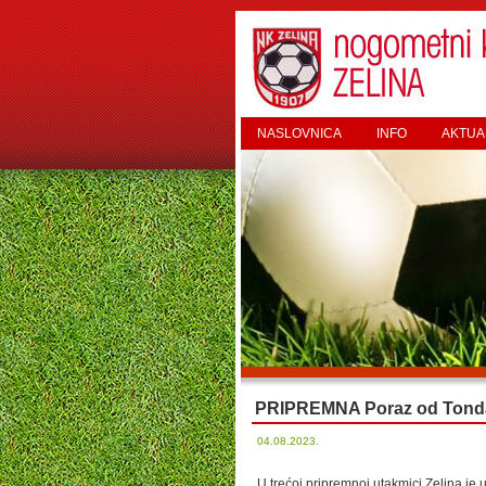
NASLOVNICA
INFO
AKTUA
PRIPREMNA Poraz od Tond
04.08.2023.
U trećoj pripremnoj utakmici Zelina je u