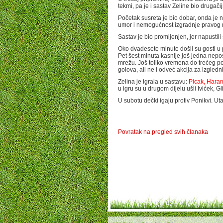
tekmi, pa je i sastav Zeline bio drugačij
Početak susreta je bio dobar, onda je n
umor i nemogućnost izgradnje pravog
Sastav je bio promijenjen, jer napustili
Oko dvadesete minute došli su gosti u pr
Pet šest minuta kasnije još jedna neposl
mrežu. Još toliko vremena do trećeg pog
golova, ali ne i odveć akcija za izglednij
Zelina je igrala u sastavu:
Picak, Haram
u igru su u drugom dijelu ušli Ivićek, G
U subotu dečki igaju protiv Ponikvi. Uta
Povratak na pregled svih članaka