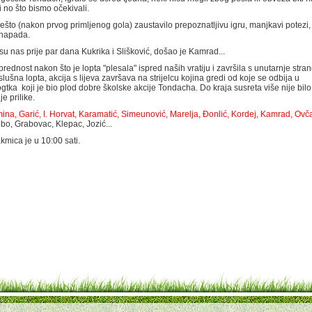
i no što bismo očekivali.
ešto (nakon prvog primljenog gola) zaustavilo prepoznatljivu igru, manjkavi potezi,
 napada.
 su nas prije par dana Kukrika i Slišković, došao je Kamrad...
ednost nakon što je lopta "plesala" ispred naših vratiju i završila s unutarnje stran
ušna lopta, akcija s lijeva završava na strijelcu kojina gredi od koje se odbija u
tka koji je bio plod dobre školske akcije Tondacha. Do kraja susreta više nije bilo
e prilike.
ina, Garić, I. Horvat, Karamatić, Simeunović, Marelja, Đonlić, Kordej, Kamrad, Ovč
libo, Grabovac, Klepac, Jozić...
kmica je u 10:00 sati.