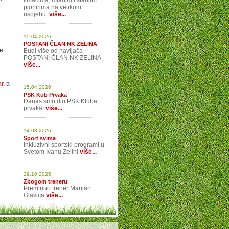
limačima, mlađim i starijim
pionirima na velikom
uspjehu.
više...
15.04.2026.
POSTANI ČLAN NK ZELINA
e.
Budi više od navijača -
POSTANI ČLAN NK ZELINA
više...
ar
, a
15.04.2026.
PSK Kub Prvaka
Danas smo dio PSK Kluba
prvaka.
više...
14.03.2026.
Sport svima
Inkluzivni sportski programi u
Svetom Ivanu Zelini
više...
29.10.2025.
Zbogom treneru
Preminuo trener Marijan
Glavica
više...