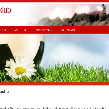
LNO
GALERIJE
ZIMSKI MNT
LJETNI MNT
acha
gostila Tondach, igralo se usred tjedna, neki nisu mogli zbog posla ili obveza biti n