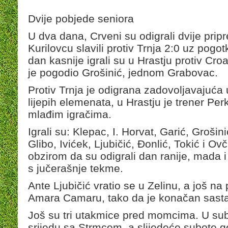
Dvije pobjede seniora
U dva dana, Crveni su odigrali dvije pri
Kurilovcu slavili protiv Trnja 2:0 uz pog
dan kasnije igrali su u Hrastju protiv Croat
je pogodio Grošinić, jednom Grabovac.
Protiv Trnja je odigrana zadovoljavajuća 
lijepih elemenata, u Hrastju je trener Pe
mlađim igračima.
Igrali su: Klepac, I. Horvat, Garić, Grošin
Glibo, Ivićek, Ljubičić, Đonlić, Tokić i Ovč
obzirom da su odigrali dan ranije, mada i 
s jučerašnje tekme.
Ante Ljubičić vratio se u Zelinu, a još na
Amara Camaru, tako da je konačan sastav
Još su tri utakmice pred momcima. U sub
srijedu sa Strmcem, a slijedeće subote ge