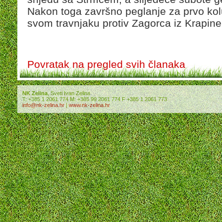
Nakon toga završno peglanje za prvo kolu
svom travnjaku protiv Zagorca iz Krapine
Povratak na pregled svih članaka
NK Zelina
, Sveti Ivan Zelina
T: +385 1 2061 774 M: +385 99 2061 774 F +385 1 2061 773
info@nk-zelina.hr
|
www.nk-zelina.hr