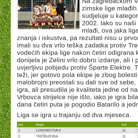
Na zagrebačkom Vel
zimske lige mlađih
sudjeluje u kategori
2002. Iako su naši
mlađi, ova jaka lig
znanja i iskustva, pa rezultati nisu u prv
imali su dva vrlo teška zadatka protiv Tr
vodećih ekipa lige nakon četiri odigrana
donijela je Zelini vrlo dobro izdanje, ali 
uvjerljivu pobjedu protiv Šparte Elektre.
teži, jer gotovo pola ekipe je zbog bolest
malobrojni preostali su dali sve od sebe,
igra, ali presudila je kvaliteta jedne od n
Vrbovca strijelce nije išlo, iako je igra 
dana četiri puta je pogodio Batarilo a j
Liga se igra u trajanju od dva mjeseca.
poz
ekipa
kol
1.
LOKOMOTIVA II
11
2.
TREŠNJEVKA
11