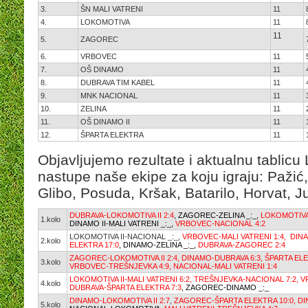
3.
ŠN MALI VATRENI
11
4.
LOKOMOTIVA
11
11
5.
ZAGOREC
6.
VRBOVEC
11
7.
OŠ DINAMO
11
8.
DUBRAVA TIM KABEL
11
9.
MNK NACIONAL
11
10.
ZELINA
11
11.
OŠ DINAMO II
11
12.
ŠPARTA ELEKTRA
11
Objavljujemo rezultate i aktualnu tablicu
nastupe naše ekipe za koju igraju: Pažić
Glibo, Posuda, Kršak, Batarilo, Horvat, J
DUBRAVA-LOKOMOTIVA II 2:4
, ZAGOREC-ZELINA _:_,
LOKOMOTIVA
1.kolo
DINAMO II-MALI VATRENI _:_,
VRBOVEC-NACIONAL 4:2
LOKOMOTIVA II-NACIONAL _:_,
VRBOVEC-MALI VATRENI 1:4,
DINA
2.kolo
ELEKTRA 17:0
,
DINAMO-ZELINA _:_,
DUBRAVA-ZAGOREC 2:4
ZAGOREC-LOKOMOTIVA II 2:4,
DINAMO-DUBRAVA 6:3,
ŠPARTA ELE
3.kolo
VRBOVEC-TREŠNJEVKA 4:9,
NACIONAL-MALI VATRENI 1:4
LOKOMOTIVA II-MALI VATRENI 6:2,
TREŠNJEVKA-NACIONAL 7:2,
V
4.kolo
DUBRAVA-ŠPARTA ELEKTRA 7:3
, ZAGOREC-DINAMO _:_
DINAMO-LOKOMOTIVA II 2:7
,
ZAGOREC-ŠPARTA ELEKTRA 10:0,
DI
5.kolo