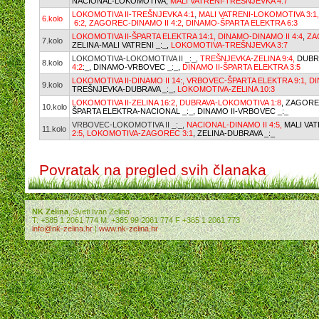
NACIONAL-LOKOMOTIVA,
MALI VATRENI-TREŠNJEVKA 4:7
LOKOMOTIVA II-TREŠNJEVKA 4:1
,
MALI VATRENI-LOKOMOTIVA 3:1
6.kolo
6:2,
ZAGOREC-DINAMO II 4:2,
DINAMO-ŠPARTA ELEKTRA 6:3
LOKOMOTIVA II-ŠPARTA ELEKTRA 14:1,
DINAMO-DINAMO II 4:4
,
ZA
7.kolo
ZELINA-MALI VATRENI _:_,
LOKOMOTIVA-TREŠNJEVKA 3:7
LOKOMOTIVA-LOKOMOTIVA II _:_,
TREŠNJEVKA-ZELINA 9:4,
DUBRA
8.kolo
4:2
:_,
DINAMO-VRBOVEC _:_,
DINAMO II-ŠPARTA ELEKTRA 3:5
LOKOMOTIVA II-DINAMO II 14:,
VRBOVEC-ŠPARTA ELEKTRA 9:1,
DI
9.kolo
TREŠNJEVKA-DUBRAVA _:_,
LOKOMOTIVA-ZELINA 10:3
LOKOMOTIVA II-ZELINA 16:2,
DUBRAVA-LOKOMOTIVA 1:8
, ZAGORE
10.kolo
ŠPARTA ELEKTRA-NACIONAL _:_, DINAMO II-VRBOVEC _:_
VRBOVEC-LOKOMOTIVA II _:_,
NACIONAL-DINAMO II 4:5,
MALI VAT
11.kolo
2:5,
LOKOMOTIVA-ZAGOREC 3:1
, ZELINA-DUBRAVA _:_
Povratak na pregled svih članaka
NK Zelina
, Sveti Ivan Zelina
T: +385 1 2061 774 M: +385 99 2061 774 F +385 1 2061 773
info@nk-zelina.hr
|
www.nk-zelina.hr