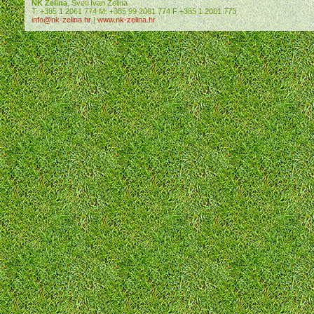
NK Zelina
, Sveti Ivan Zelina
T: +385 1 2061 774 M: +385 99 2061 774 F +385 1 2061 773
info@nk-zelina.hr
|
www.nk-zelina.hr