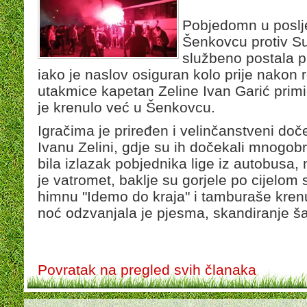
Pobjedomn u poslj
Šenkovcu protiv Sut
službeno postala p
iako je naslov osiguran kolo prije nakon 
utakmice kapetan Zeline Ivan Garić primio
je krenulo već u Šenkovcu.
Igračima je priređen i velinčanstveni do
Ivanu Zelini, gdje su ih dočekali mnogobro
bila izlazak pobjednika lige iz autobusa
je vatromet, baklje su gorjele po cijelo
himnu "Idemo do kraja" i tamburaše krenu
noć odzvanjala je pjesma, skandiranje š
Povratak na pregled svih članaka