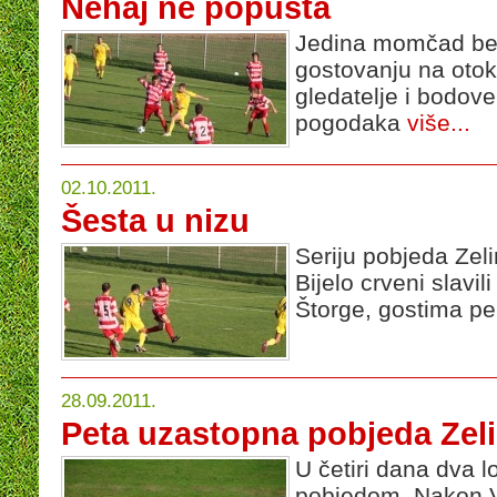
Nehaj ne popušta
Jedina momčad bez
gostovanju na otoku
gledatelje i bodov
pogodaka
više...
02.10.2011.
Šesta u nizu
Seriju pobjeda Zeli
Bijelo crveni slavi
Štorge, gostima pe
28.09.2011.
Peta uzastopna pobjeda Zel
U četiri dana dva l
pobjedom. Nakon Vr