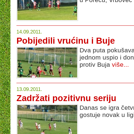
14.09.2011.
Pobijedili vrućinu i Buje
Dva puta pokušava
jednom uspio i doni
protiv Buja
više...
13.09.2011.
Zadržati pozitivnu seriju
Danas se igra četvr
gostuje novak u li