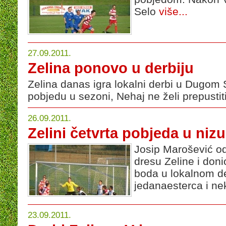
Selo
više...
27.09.2011.
Zelina ponovo u derbiju
Zelina danas igra lokalni derbi u Dugom S
pobjedu u sezoni, Nehaj ne želi prepustit
26.09.2011.
Zelini četvrta pobjeda u nizu
Josip Marošević od
dresu Zeline i doni
boda u lokalnom de
jedanaesterca i nek
23.09.2011.