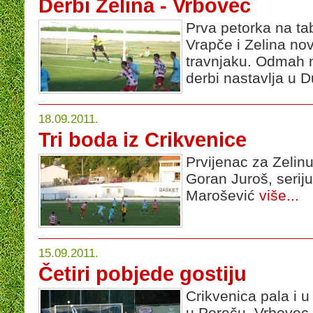
Derbi Zelina - Vrbovec
Prva petorka na tab
Vrapče i Zelina n
travnjaku. Odmah 
derbi nastavlja u
18.09.2011.
Tri boda iz Crikvenice
Prvijenac za Zelin
Goran Juroš, serij
Marošević
više...
15.09.2011.
Četiri pobjede gostiju
Crikvenica pala i 
u Poreču, Vrbovec