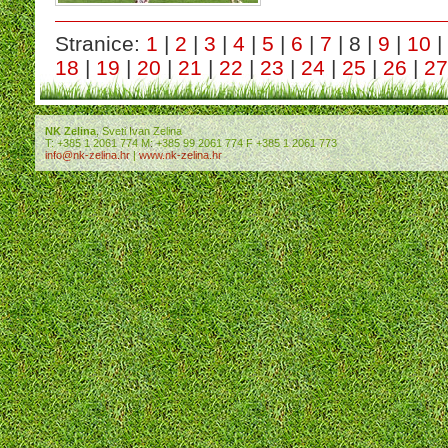
Stranice:
1
|
2
|
3
|
4
|
5
|
6
|
7
| 8 |
9
|
10
|
18
|
19
|
20
|
21
|
22
|
23
|
24
|
25
|
26
|
27
NK Zelina
, Sveti Ivan Zelina
T: +385 1 2061 774 M: +385 99 2061 774 F +385 1 2061 773
info@nk-zelina.hr
|
www.nk-zelina.hr