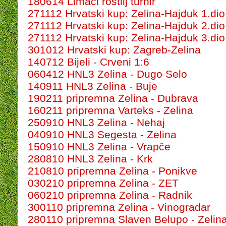
180614 Limači roštilj turnir
271112 Hrvatski kup: Zelina-Hajduk 1.dio
271112 Hrvatski kup: Zelina-Hajduk 2.dio
271112 Hrvatski kup: Zelina-Hajduk 3.dio
301012 Hrvatski kup: Zagreb-Zelina
140712 Bijeli - Crveni 1:6
060412 HNL3 Zelina - Dugo Selo
140911 HNL3 Zelina - Buje
190211 pripremna Zelina - Dubrava
160211 pripremna Varteks - Zelina
250910 HNL3 Zelina - Nehaj
040910 HNL3 Segesta - Zelina
150910 HNL3 Zelina - Vrapče
280810 HNL3 Zelina - Krk
210810 pripremna Zelina - Ponikve
030210 pripremna Zelina - ZET
060210 pripremna Zelina - Radnik
300110 pripremna Zelina - Vinogradar
280110 pripremna Slaven Belupo - Zelin