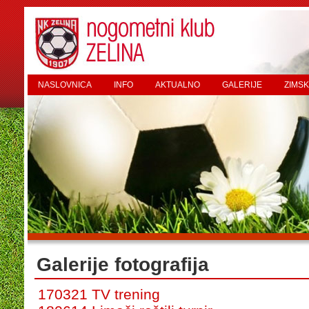
NASLOVNICA
INFO
AKTUALNO
GALERIJE
ZIMSK
Galerije fotografija
170321 TV trening