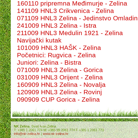
160110 pripremna Međimurje - Zelina
141109 HNL3 Crikvenica - Zelina
071109 HNL3 Zelina - Jedinstvo Omladi
241009 HNL3 Zelina - Istra
211009 HNL3 Medulin 1921 - Zelina
Navijački kutak
101009 HNL3 HAŠK - Zelina
Početnici: Rugvica - Zelina
Juniori: Zelina - Bistra
071009 HNL3 Zelina - Gorica
031009 HNL3 Orijent - Zelina
160909 HNL3 Zelina - Novalja
120909 HNL3 Zelina - Rovinj
090909 CUP Gorica - Zelina
NK Zelina
, Sveti Ivan Zelina
T: +385 1 2061 774 M: +385 99 2061 774 F +385 1 2061 773
info@nk-zelina.hr
|
www.nk-zelina.hr