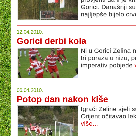
Gorici. Današnji s
najljepše bijelo cr
12.04.2010.
Gorici derbi kola
Ni u Gorici Zelina 
tri poraza u nizu, 
imperativ pobjede
06.04.2010.
Potop dan nakon kiše
Igrači Zeline sjeli 
Orijent očitavao lek
više...