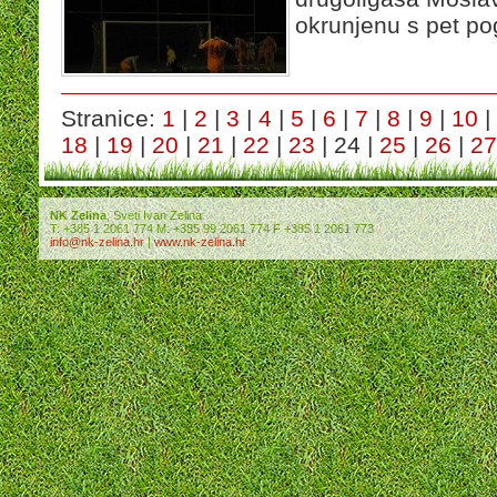
okrunjenu s pet p
Stranice:
1
|
2
|
3
|
4
|
5
|
6
|
7
|
8
|
9
|
10
|
18
|
19
|
20
|
21
|
22
|
23
| 24 |
25
|
26
|
27
NK Zelina
, Sveti Ivan Zelina
T: +385 1 2061 774 M: +385 99 2061 774 F +385 1 2061 773
info@nk-zelina.hr
|
www.nk-zelina.hr