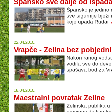
Špansko sve dalje od ispad
Špansko je jedino n
sve sigurnije bjež
koje upada Rudar
22.04.2010.
Vrapče - Zelina bez pobjedn
Nakon ranog vodst
vodila sve do dev
spašava bod za V
18.04.2010.
Maestralni povratak Zeline
Zelinska publika u 
provjeriti da li je k