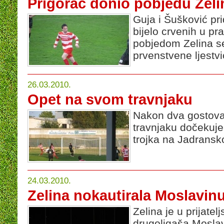
Prigorac donio pobjedu Zeli
Guja i Šušković pridr
bijelo crvenih u p
pobjedom Zelina se
prvenstvene ljestv
26.03.2010.
Opet na svom travnjaku
Nakon dva gostova
travnjaku dočekuje
trojka na Jadransk
24.03.2010.
Zelina nokautirala Moslavin
Zelina je u prijatel
drugoligaša Moslavi