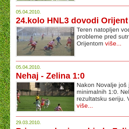
05.04.2010.
24.kolo HNL3 dovodi Orijent
Teren natopljen vo
probleme pred sutr
Orijentom
više...
05.04.2010.
Nehaj - Zelina 1:0
Nakon Novalje još 
minimalnih 1:0. Ne
rezultatsku seriju.
više...
29.03.2010.