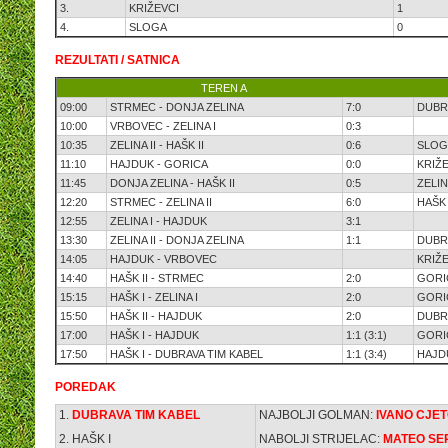
3.
KRIŽEVCI
1
4.
SLOGA
0
REZULTATI / SATNICA
TEREN A
09:00
STRMEC - DONJA ZELINA
7:0
DUBRA
10:00
VRBOVEC - ZELINA I
0:3
10:35
ZELINA II - HAŠK II
0:6
SLOG
11:10
HAJDUK - GORICA
0:0
KRIŽE
11:45
DONJA ZELINA - HAŠK II
0:5
ZELIN
12:20
STRMEC - ZELINA II
6:0
HAŠK
12:55
ZELINA I - HAJDUK
3:1
13:30
ZELINA II - DONJA ZELINA
1:1
DUBRA
14:05
HAJDUK - VRBOVEC
KRIŽE
14:40
HAŠK II - STRMEC
2:0
GORI
15:15
HAŠK I - ZELINA I
2:0
GORIC
15:50
HAŠK II - HAJDUK
2:0
DUBR
17:00
HAŠK I - HAJDUK
1:1 (3:1)
GORIC
17:50
HAŠK I - DUBRAVA TIM KABEL
1:1 (3:4)
HAJD
POREDAK
1.
DUBRAVA TIM KABEL
NAJBOLJI GOLMAN:
IVANO CJET
2. HAŠK I
NABOLJI STRIJELAC:
MATEO SE