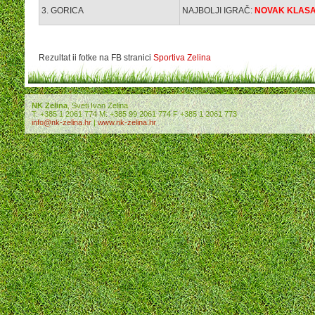
3. GORICA
NAJBOLJI IGRAČ:
NOVAK KLAS
Rezultat ii fotke na FB stranici
Sportiva Zelina
NK Zelina
, Sveti Ivan Zelina
T: +385 1 2061 774 M: +385 99 2061 774 F +385 1 2061 773
info@nk-zelina.hr
|
www.nk-zelina.hr