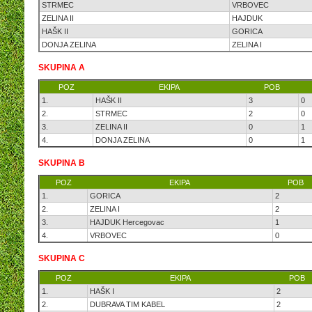
STRMEC
VRBOVEC
ZELINA II
HAJDUK
HAŠK II
GORICA
DONJA ZELINA
ZELINA I
SKUPINA A
POZ
EKIPA
POB
1.
HAŠK II
3
0
2.
STRMEC
2
0
3.
ZELINA II
0
1
4.
DONJA ZELINA
0
1
SKUPINA B
POZ
EKIPA
POB
1.
GORICA
2
2.
ZELINA I
2
3.
HAJDUK Hercegovac
1
4.
VRBOVEC
0
SKUPINA C
POZ
EKIPA
POB
1.
HAŠK I
2
2.
DUBRAVA TIM KABEL
2