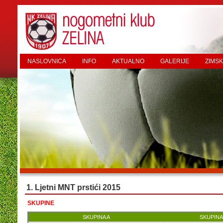
NASLOVNICA
INFO
AKTUALNO
GALERIJE
ZIMSK
1. Ljetni MNT prstići 2015
SKUPINE
SKUPINA A
SKUPINA