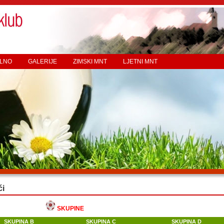
LNO
GALERIJE
ZIMSKI MNT
LJETNI MNT
ći
SKUPINE
SKUPINA B
SKUPINA C
SKUPINA D