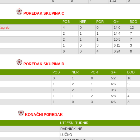
0
0
4
1:13
0
POREDAK SKUPINA C
POB
NER
POR
G+-
BOD
agreb
4
0
0
14:0
12
2
1
1
14:4
7
2
1
1
10:5
7
1
0
3
6:11
3
0
0
4
0:24
0
POREDAK SKUPINA D
POB
NER
POR
G+-
BOD
3
1
0
5:2
10
1
2
1
6:6
5
1
2
1
3:3
5
1
1
2
5:8
4
1
0
3
6:6
3
KONAČNI
POREDAK
UTJEŠNI TURNIR
RADNIČKI Niš
LUČKO