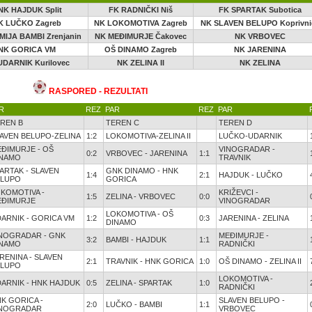
NK HAJDUK Split
FK RADNIČKI Niš
FK SPARTAK Subotica
K LUČKO Zagreb
NK LOKOMOTIVA Zagreb
NK SLAVEN BELUPO Koprivni
IJA BAMBI Zrenjanin
NK MEĐIMURJE Čakovec
NK VRBOVEC
NK GORICA VM
OŠ DINAMO Zagreb
NK JARENINA
UDARNIK Kurilovec
NK ZELINA II
NK ZELINA
RASPORED - REZULTATI
R
REZ
PAR
REZ
PAR
REN B
TEREN C
TEREN D
AVEN BELUPO-ZELINA
1:2
LOKOMOTIVA-ZELINA II
LUČKO-UDARNIK
ĐIMURJE - OŠ
VINOGRADAR -
0:2
VRBOVEC - JARENINA
1:1
INAMO
TRAVNIK
ARTAK - SLAVEN
GNK DINAMO - HNK
1:4
2:1
HAJDUK - LUČKO
ELUPO
GORICA
KOMOTIVA -
KRIŽEVCI -
1:5
ZELINA - VRBOVEC
0:0
EĐIMURJE
VINOGRADAR
LOKOMOTIVA - OŠ
ARNIK - GORICA VM
1:2
0:3
JARENINA - ZELINA
DINAMO
NOGRADAR - GNK
MEĐIMURJE -
3:2
BAMBI - HAJDUK
1:1
INAMO
RADNIČKI
RENINA - SLAVEN
2:1
TRAVNIK - HNK GORICA
1:0
OŠ DINAMO - ZELINA II
ELUPO
LOKOMOTIVA -
ARNIK - HNK HAJDUK
0:5
ZELINA - SPARTAK
1:0
RADNIČKI
K GORICA -
SLAVEN BELUPO -
2:0
LUČKO - BAMBI
1:1
INOGRADAR
VRBOVEC