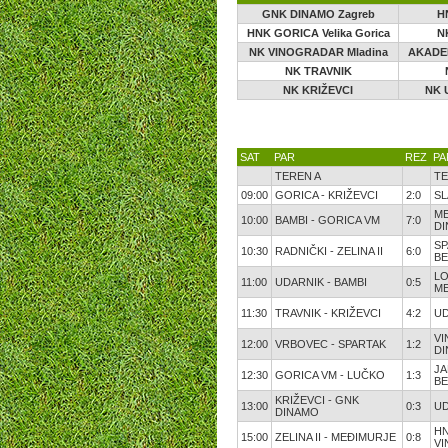
GNK DINAMO Zagreb
H
HNK GORICA Velika Gorica
N
NK VINOGRADAR Mladina
AKADEM
NK TRAVNIK
NK KRIŽEVCI
NK 
SAT
PAR
REZ
PA
TEREN A
TE
09:00
GORICA - KRIŽEVCI
2:0
SL
ME
10:00
BAMBI - GORICA VM
7:0
D
SP
10:30
RADNIČKI - ZELINA II
6:0
B
LO
11:00
UDARNIK - BAMBI
0:5
M
11:30
TRAVNIK - KRIŽEVCI
4:2
UD
VI
12:00
VRBOVEC - SPARTAK
1:2
D
JA
12:30
GORICA VM - LUČKO
1:3
B
KRIŽEVCI - GNK
13:00
0:3
UD
DINAMO
HN
15:00
ZELINA II - MEĐIMURJE
0:8
V