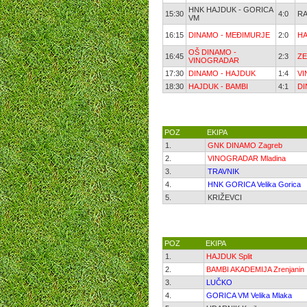
HNK HAJDUK - GORICA
15:30
4:0
RA
VM
16:15
DINAMO - MEĐIMURJE
2:0
HA
OŠ DINAMO -
16:45
2:3
ZE
VINOGRADAR
17:30
DINAMO - HAJDUK
1:4
VI
18:30
HAJDUK - BAMBI
4:1
DI
POZ
EKIPA
1.
GNK DINAMO Zagreb
2.
VINOGRADAR Mladina
3.
TRAVNIK
4.
HNK GORICA Velika Gorica
5.
KRIŽEVCI
POZ
EKIPA
1.
HAJDUK Split
2.
BAMBI AKADEMIJA Zrenjanin
3.
LUČKO
4.
GORICA VM Velika Mlaka