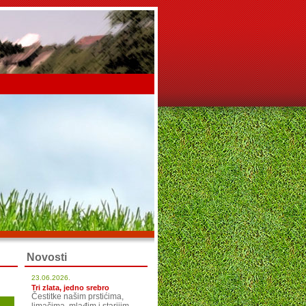
Novosti
23.06.2026.
Tri zlata, jedno srebro
Čestitke našim prstićima,