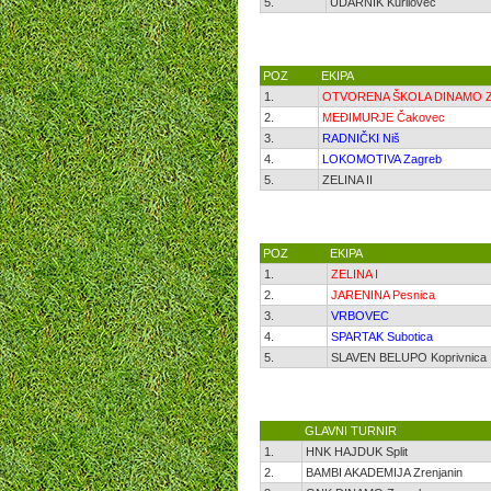
5.
UDARNIK Kurilovec
POZ
EKIPA
1.
OTVORENA ŠKOLA DINAMO Z
2.
MEĐIMURJE Čakovec
3.
RADNIČKI Niš
4.
LOKOMOTIVA Zagreb
5.
ZELINA II
POZ
EKIPA
1.
ZELINA I
2.
JARENINA Pesnica
3.
VRBOVEC
4.
SPARTAK Subotica
5.
SLAVEN BELUPO Koprivnica
GLAVNI TURNIR
1.
HNK HAJDUK Split
2.
BAMBI AKADEMIJA Zrenjanin