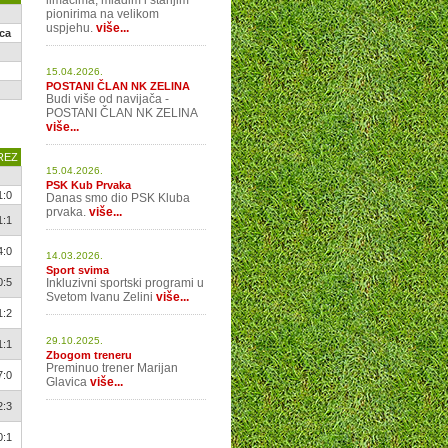
limačima, mlađim i starijim
pionirima na velikom
uspjehu.
više...
ca
15.04.2026.
POSTANI ČLAN NK ZELINA
Budi više od navijača -
POSTANI ČLAN NK ZELINA
više...
REZ
15.04.2026.
PSK Kub Prvaka
1:0
Danas smo dio PSK Kluba
prvaka.
više...
1:1
4:0
14.03.2026.
Sport svima
0:5
Inkluzivni sportski programi u
Svetom Ivanu Zelini
više...
1:2
29.10.2025.
1:1
Zbogom treneru
Preminuo trener Marijan
7:0
Glavica
više...
2:3
0:1