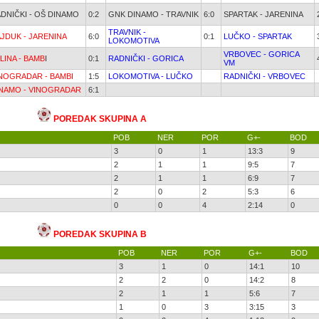
DNIČKI - OŠ DINAMO
0:2
GNK DINAMO - TRAVNIK
6:0
SPARTAK - JARENINA
TRAVNIK -
JDUK - JARENINA
6:0
0:1
LUČKO - SPARTAK
LOKOMOTIVA
VRBOVEC - GORICA
LINA - BAMB
I
0:1
RADNIČKI - GORICA
VM
NOGRADAR - BAMBI
1:5
LOKOMOTIVA - LUČKO
RADNIČKI - VRBOVEC
NAMO - VINOGRADAR
6:1
POREDAK SKUPINA A
POB
NER
POR
G+-
BOD
3
0
1
13:3
9
2
1
1
9:5
7
2
1
1
6:9
7
2
0
2
5:3
6
0
0
4
2:14
0
POREDAK SKUPINA B
POB
NER
POR
G+-
BOD
3
1
0
14:1
10
2
2
0
14:2
8
2
1
1
5:6
7
1
0
3
3:15
3