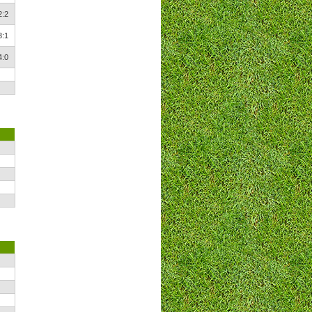
2:2
3:1
4:0