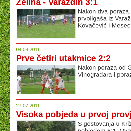
Zelina - Varaždin 3:1
Nakon dva poraza, Z
prvoligaša iz Varažd
Kovačević i Mese
04.08.2011.
Prve četiri utakmice 2:2
Nakon poraza od Go
Vinogradara i por
27.07.2011.
Visoka pobjeda u prvoj provj
S gostovanja u Križ
pobjedom 6:1. Ovog