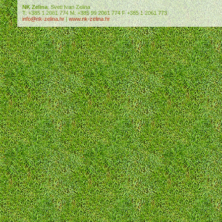
NK Zelina
, Sveti Ivan Zelina
T: +385 1 2061 774 M: +385 99 2061 774 F +385 1 2061 773
info@nk-zelina.hr
|
www.nk-zelina.hr