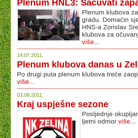
Plenum HNL3: Sačuvati zapa
Plenum klubova za
gradu. Domaćin sje
HNS-a Zorislav Sreb
klubova za očuvan
više...
14.07.2011.
Plenum klubova danas u Zel
Po drugi puta plenum klubova treće zao
više...
03.06.2011.
Kraj uspješne sezone
Posljednje okupljan
ljetni odmor
više...