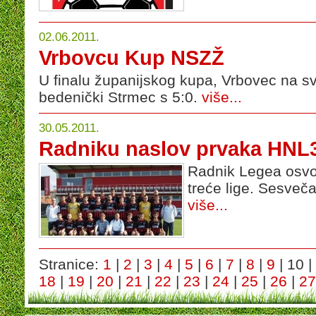
02.06.2011.
Vrbovcu Kup NSZŽ
U finalu županijskog kupa, Vrbovec na s
bedenički Strmec s 5:0.
više...
30.05.2011.
Radniku naslov prvaka HNL
Radnik Legea osvo
treće lige. Sesveča
više...
Stranice:
1
|
2
|
3
|
4
|
5
|
6
|
7
|
8
|
9
| 10 |
18
|
19
|
20
|
21
|
22
|
23
|
24
|
25
|
26
|
27