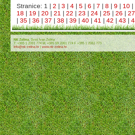
Stranice: 1 |
2
|
3
|
4
|
5
|
6
|
7
|
8
|
9
|
10
|
18
|
19
|
20
|
21
|
22
|
23
|
24
|
25
|
26
|
27
|
35
|
36
|
37
|
38
|
39
|
40
|
41
|
42
|
43
|
4
NK Zelina
, Sveti Ivan Zelina
T: +385 1 2061 774 M: +385 99 2061 774 F +385 1 2061 773
info@nk-zelina.hr
|
www.nk-zelina.hr