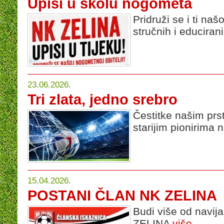
Upisi u školu nogometa
Pridruži se i ti naš
stručnih i educiran
23.06.2026.
Tri zlata, jedno srebro
Čestitke našim prs
starijim pionirima
15.04.2026.
POSTANI ČLAN NK ZELINA
Budi više od navi
ZELINA
više...