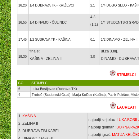
16:20
1/4 DUBRAVA TK - KRIŽEVCI
2:1
1/4 DUGO SELO - KAŠI
4:3
16:55
1/4 DINAMO - ČULINEC
1/4 STUDENTSKI GRAD -
(1:1)
17:45
1/2 SUBRAVA TK - KAŠINA
0:1
1/2 DINAMO - ZELINA II
finale:
ut.za 3.mj.
18:30
3:0
KAŠINA - ZELINA II
DINAMO - DUBRAVA 
STRIJELCI
GOL
STRIJELCI
6
Luka Bosiljevac (Dubrava TK)
4
Trebeš (Studentski Grad), Matija Kelčec (Kašina), Patrik Pukšec, Mislav
LAUREATI
1.
KAŠINA
najbolji strijelac:
LUKA BOSI
2. ZELINA II
najbolji golman:
BORNA PAŽI
3. DUBRAVA TIM KABEL
najbolji igrač:
MATIJA KELČE
4. DINAMO ZAGREB