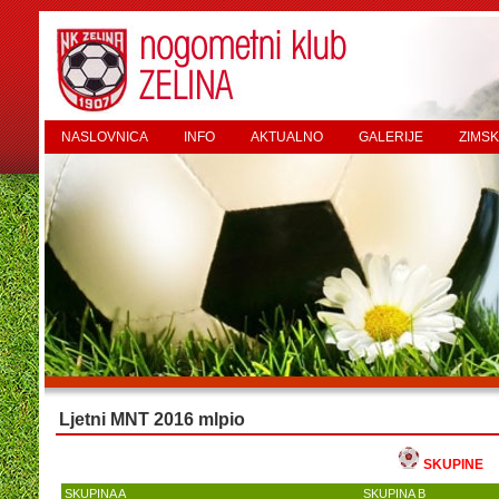
NASLOVNICA
INFO
AKTUALNO
GALERIJE
ZIMSK
Ljetni MNT 2016 mlpio
SKUPINE
SKUPINA A
SKUPINA B