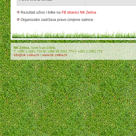
Rezultati uživo i fotke na
FB stranici NK Zelina
Organizator zadržava pravo izmjene satnice.
NK Zelina
, Sveti Ivan Zelina
T: +385 1 2061 774 M: +385 99 2061 774 F +385 1 2061 773
info@nk-zelina.hr
|
www.nk-zelina.hr