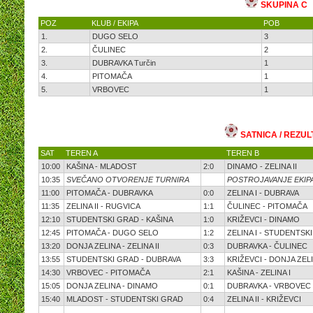
SKUPINA C
POZ
KLUB / EKIPA
POB
1.
DUGO SELO
3
2.
ČULINEC
2
3.
DUBRAVKA Turčin
1
4.
PITOMAČA
1
5.
VRBOVEC
1
SATNICA / REZUL
SAT
TEREN A
TEREN B
10:00
KAŠINA - MLADOST
2:0
DINAMO - ZELINA II
10:35
SVEČANO OTVORENJE TURNIRA
POSTROJAVANJE EKIP
11:00
PITOMAČA - DUBRAVKA
0:0
ZELINA I - DUBRAVA
11:35
ZELINA II - RUGVICA
1:1
ČULINEC - PITOMAČA
12:10
STUDENTSKI GRAD - KAŠINA
1:0
KRIŽEVCI - DINAMO
12:45
PITOMAČA - DUGO SELO
1:2
ZELINA I - STUDENTSK
13:20
DONJA ZELINA - ZELINA II
0:3
DUBRAVKA - ČULINEC
13:55
STUDENTSKI GRAD - DUBRAVA
3:3
KRIŽEVCI - DONJA ZEL
14:30
VRBOVEC - PITOMAČA
2:1
KAŠINA - ZELINA I
15:05
DONJA ZELINA - DINAMO
0:1
DUBRAVKA - VRBOVEC
15:40
MLADOST - STUDENTSKI GRAD
0:4
ZELINA II - KRIŽEVCI