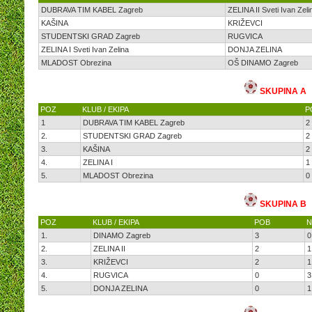
DUBRAVA TIM KABEL Zagreb
ZELINA II Sveti Ivan Zeli
KAŠINA
KRIŽEVCI
STUDENTSKI GRAD Zagreb
RUGVICA
ZELINA I Sveti Ivan Zelina
DONJA ZELINA
MLADOST Obrezina
OŠ DINAMO Zagreb
SKUPINA A
POZ
KLUB / EKIPA
P
1
DUBRAVA TIM KABEL Zagreb
2
2.
STUDENTSKI GRAD Zagreb
2
3.
KAŠINA
2
4.
ZELINA I
1
5.
MLADOST Obrezina
0
SKUPINA B
POZ
KLUB / EKIPA
POB
N
1.
DINAMO Zagreb
3
0
2.
ZELINA II
2
1
3.
KRIŽEVCI
2
1
4.
RUGVICA
0
3
5.
DONJA ZELINA
0
1