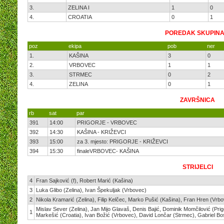
3.
ZELINA I
1
0
4.
CROATIA
0
1
POREDAK SKUPINA
poz
ekipa
pob
ner
1.
KAŠINA
3
0
2.
VRBOVEC
1
1
3.
STRMEC
0
2
4.
ZELINA
0
1
ZAVRŠNICA
rb
sat
par
391
14:00
PRIGORJE - VRBOVEC
392
14:30
KAŠINA - KRIŽEVCI
393
15:00
za 3. mjesto: PRIGORJE - KRIŽEVCI
394
15:30
finaleVRBOVEC- KAŠINA
STRIJELCI
4
Fran Sajković (f), Robert Marić (Kašina)
3
Luka Glibo (Zelina), Ivan Špekuljak (Vrbovec)
2
Nikola Kramarić (Zelina), Filip Kelčec, Marko Pušić (Kašina), Fran Hren (Vrbo
Mislav Sever (Zelina), Jan Mijo Glavaš, Denis Bajić, Dominik Momčilović (Pri
1
Markešić (Croatia), Ivan Božić (Vrbovec), David Lončar (Strmec), Gabriel Bo