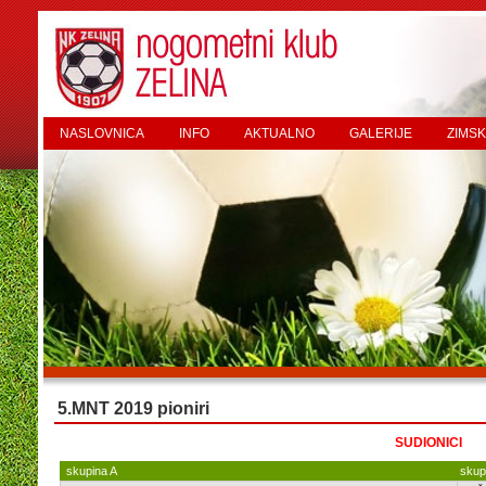
NASLOVNICA
INFO
AKTUALNO
GALERIJE
ZIMSK
5.MNT 2019 pioniri
SUDIONICI
skupina A
skup