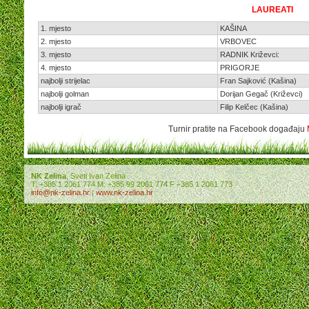
LAUREATI
1. mjesto
KAŠINA
2. mjesto
VRBOVEC
3. mjesto
RADNIK Križevci:
4. mjesto
PRIGORJE
najbolji strijelac
Fran Sajković (Kašina)
najbolji golman
Dorijan Gegač (Križevci)
najbolji igrač
Filip Kelčec (Kašina)
Turnir pratite na Facebook događaju
NK Zelina
, Sveti Ivan Zelina
T: +385 1 2061 774 M: +385 99 2061 774 F +385 1 2061 773
info@nk-zelina.hr
|
www.nk-zelina.hr