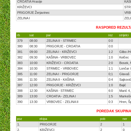
CROATIA Hrastje
KAŠ
KRIŽEVCI
STR
PRIGORJE Žerjavinec
VRB
ZELINA I
ZELI
RASPORED REZULTA
rb
sat
par
rez
strijelci
379
08:00
ZELINA II - STRMEC
0:0
380
08:30
PRIGORJE - CROATIA
0:0
381
09:00
ZELINA I - KRIŽEVCI
1:2
Glibo /H
382
09:30
KAŠINA - VRBOVEC
1:0
Kelčec
383
10:00
KRIŽEVCI - CROATIA
2:0
Bosek, 
384
10:30
STRMEC - VRBOVEC
1:1
Lončar /
385
11:00
ZELINA I - PRIGORJE
0;1
Glavaš
386
11:30
ZELINA II - KAŠINA
0:4
Sajković
387
12:00
PRIGORJE - KRIŽEVCI
1:0
Bajić
388
12:30
KAŠINA - STRMEC
6:0
Marić 4
389
13:00
CROATIA - ZELINA I
1:5
Markešić
390
13:30
VRBOVEC - ZELINA II
0:3
Hren, Šp
POREDAK SKUPINA
poz
ekipa
pob
ner
1.
PRIGORJE
2
1
2.
KRIŽEVCI
2
0