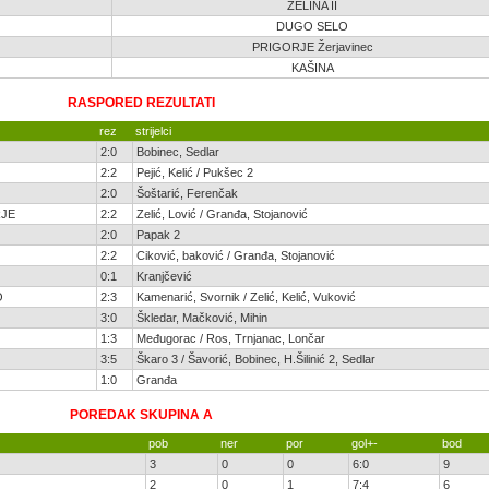
ZELINA II
DUGO SELO
PRIGORJE Žerjavinec
KAŠINA
RASPORED REZULTATI
rez
strijelci
2:0
Bobinec, Sedlar
2:2
Pejić, Kelić / Pukšec 2
2:0
Šoštarić, Ferenčak
RJE
2:2
Zelić, Lović / Granđa, Stojanović
2:0
Papak 2
2:2
Ciković, baković / Granđa, Stojanović
0:1
Kranjčević
O
2:3
Kamenarić, Svornik / Zelić, Kelić, Vuković
3:0
Škledar, Mačković, Mihin
1:3
Međugorac / Ros, Trnjanac, Lončar
3:5
Škaro 3 / Šavorić, Bobinec, H.Šilinić 2, Sedlar
1:0
Granđa
POREDAK SKUPINA A
pob
ner
por
gol+-
bod
3
0
0
6:0
9
2
0
1
7:4
6