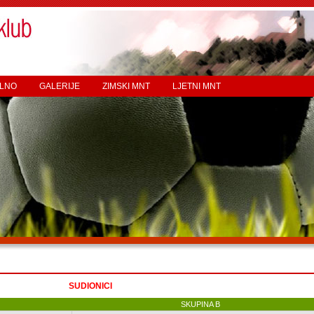
LNO
GALERIJE
ZIMSKI MNT
LJETNI MNT
SUDIONICI
SKUPINA B