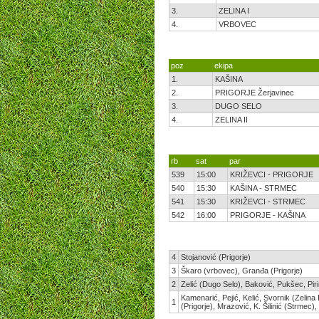
3.
ZELINA I
4.
VRBOVEC
poz
ekipa
1.
KAŠINA
2.
PRIGORJE Žerjavinec
3.
DUGO SELO
4.
ZELINA II
rb
sat
par
539
15:00
KRIŽEVCI - PRIGORJE
540
15:30
KAŠINA - STRMEC
541
15:30
KRIŽEVCI - STRMEC
542
16:00
PRIGORJE - KAŠINA
4
Stojanović (Prigorje)
3
Škaro (vrbovec), Granđa (Prigorje)
2
Zelić (Dugo Selo), Baković, Pukšec, Pirin
Kamenarić, Pejić, Kelić, Svornik (Zelina
1
(Prigorje), Mrazović, K. Šilinić (Strmec