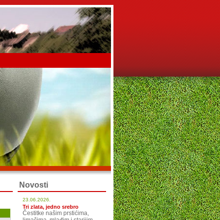
Novosti
23.06.2026.
Tri zlata, jedno srebro
Čestitke našim prstićima,