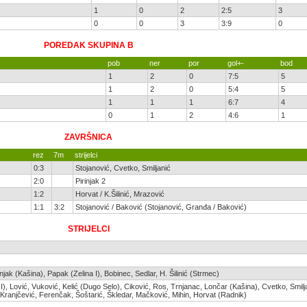
1
0
2
2:5
3
0
0
3
3:9
0
POREDAK SKUPINA B
pob
ner
por
gol+-
bod
1
2
0
7:5
5
1
2
0
5:4
5
1
1
1
6:7
4
0
1
2
4:6
1
ZAVRŠNICA
rez
7m
strijelci
0:3
Stojanović, Cvetko, Smiljanić
2:0
Pirinjak 2
1:2
Horvat / K.Šilinić, Mrazović
1:1
3:2
Stojanović / Baković (Stojanović, Granđa / Baković)
STRIJELCI
jak (Kašina), Papak (Zelina I), Bobinec, Sedlar, H. Šilinić (Strmec)
 II), Lović, Vuković, Kelić (Dugo Selo), Ciković, Ros, Trnjanac, Lončar (Kašina), Cvetko, Smilj
), Kranjčević, Ferenčak, Šoštarić, Škledar, Mačković, Mihin, Horvat (Radnik)