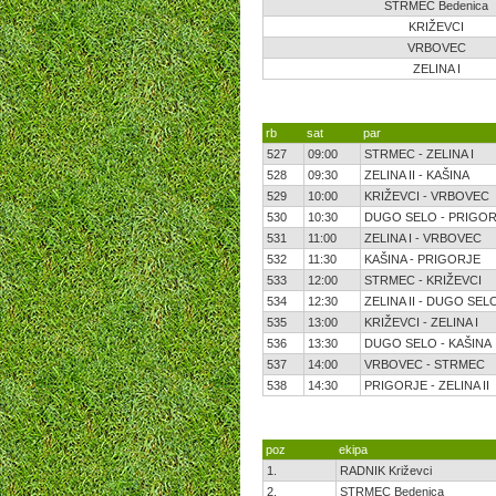
STRMEC Bedenica
KRIŽEVCI
VRBOVEC
ZELINA I
rb
sat
par
527
09:00
STRMEC - ZELINA I
528
09:30
ZELINA II - KAŠINA
529
10:00
KRIŽEVCI - VRBOVEC
530
10:30
DUGO SELO - PRIGO
531
11:00
ZELINA I - VRBOVEC
532
11:30
KAŠINA - PRIGORJE
533
12:00
STRMEC - KRIŽEVCI
534
12:30
ZELINA II - DUGO SEL
535
13:00
KRIŽEVCI - ZELINA I
536
13:30
DUGO SELO - KAŠINA
537
14:00
VRBOVEC - STRMEC
538
14:30
PRIGORJE - ZELINA II
poz
ekipa
1.
RADNIK Križevci
2.
STRMEC Bedenica