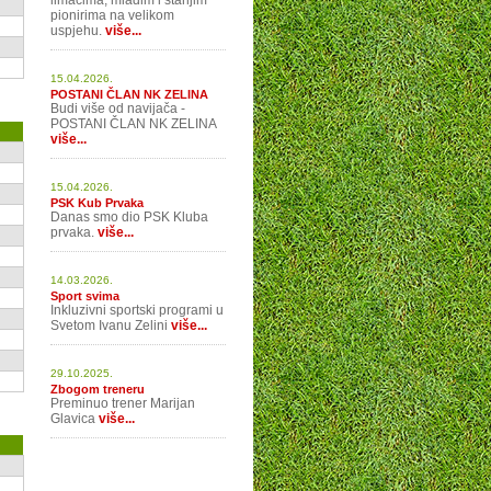
limačima, mlađim i starijim
pionirima na velikom
uspjehu.
više...
15.04.2026.
POSTANI ČLAN NK ZELINA
Budi više od navijača -
POSTANI ČLAN NK ZELINA
više...
15.04.2026.
PSK Kub Prvaka
Danas smo dio PSK Kluba
prvaka.
više...
14.03.2026.
Sport svima
Inkluzivni sportski programi u
Svetom Ivanu Zelini
više...
29.10.2025.
Zbogom treneru
Preminuo trener Marijan
Glavica
više...