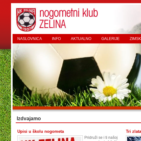
NASLOVNICA
INFO
AKTUALNO
GALERIJE
ZIMSK
Izdvajamo
Upisi u školu nogometa
Tri zlat
Pridruži se i ti našoj