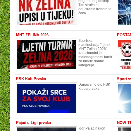
nogometnoj obitelji.
Tim stručnih i
educiranih trenera te
čeka.
MNT ZELINA 2026
POSTAN
Sportska
manifestacija "Ljetni
MNT Zelina 2026"
tradicionalni je
malonogometni turnir
za mlađe dobne
kategorije.
PSK Kub Prvaka
Sport s
Danas smo dio PSK
Kluba prvaka.
Pajač u Ligi prvaka
NOVI TE
Igor Pajač nakon