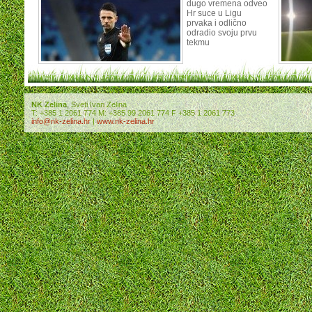
dugo vremena odveo
Hr suce u Ligu
prvaka i odlično
odradio svoju prvu
tekmu
NK Zelina
, Sveti Ivan Zelina
T: +385 1 2061 774 M: +385 99 2061 774 F +385 1 2061 773
info@nk-zelina.hr
|
www.nk-zelina.hr