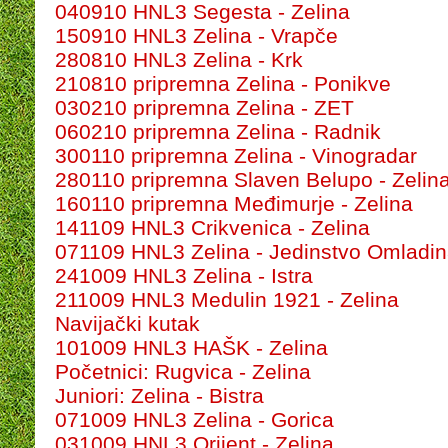
040910 HNL3 Segesta - Zelina
150910 HNL3 Zelina - Vrapče
280810 HNL3 Zelina - Krk
210810 pripremna Zelina - Ponikve
030210 pripremna Zelina - ZET
060210 pripremna Zelina - Radnik
300110 pripremna Zelina - Vinogradar
280110 pripremna Slaven Belupo - Zelin
160110 pripremna Međimurje - Zelina
141109 HNL3 Crikvenica - Zelina
071109 HNL3 Zelina - Jedinstvo Omladi
241009 HNL3 Zelina - Istra
211009 HNL3 Medulin 1921 - Zelina
Navijački kutak
101009 HNL3 HAŠK - Zelina
Početnici: Rugvica - Zelina
Juniori: Zelina - Bistra
071009 HNL3 Zelina - Gorica
031009 HNL3 Orijent - Zelina