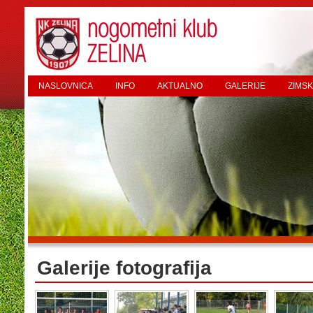
NASLOVNICA
INFO
AKTUALNO
GALERIJE
ZIMSK
Galerije fotografija