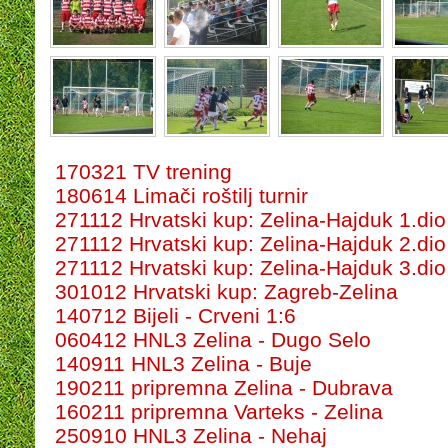
170321 TV trening
180614 Limači roštilj turnir
271112 Hrvatski kup: Zelina-Hajduk 1.dio
271112 Hrvatski kup: Zelina-Hajduk 2.dio
271112 Hrvatski kup: Zelina-Hajduk 3.dio
301012 Hrvatski kup: Zagreb-Zelina
140712 Bijeli - Crveni 1:6
060412 HNL3 Zelina - Dugo Selo
140911 HNL3 Zelina - Buje
190211 pripremna Zelina - Dubrava
160211 pripremna Varteks - Zelina
250910 HNL3 Zelina - Nehaj