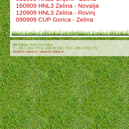
160909 HNL3 Zelina - Novalja
120909 HNL3 Zelina - Rovinj
090909 CUP Gorica - Zelina
NK Zelina
, Sveti Ivan Zelina
T: +385 1 2061 774 M: +385 99 2061 774 F +385 1 2061 773
info@nk-zelina.hr
|
www.nk-zelina.hr