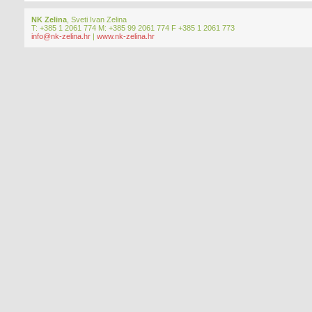
NK Zelina
, Sveti Ivan Zelina
T: +385 1 2061 774 M: +385 99 2061 774 F +385 1 2061 773
info@nk-zelina.hr
|
www.nk-zelina.hr