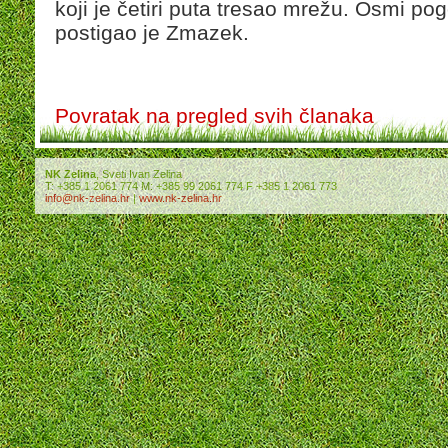
koji je četiri puta tresao mrežu. Osmi p
postigao je Zmazek.
Povratak na pregled svih članaka
NK Zelina
, Sveti Ivan Zelina
T: +385 1 2061 774 M: +385 99 2061 774 F +385 1 2061 773
info@nk-zelina.hr
|
www.nk-zelina.hr