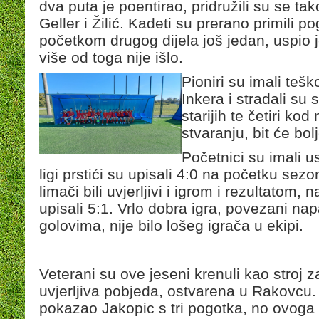
dva puta je poentirao, pridružili su se t
Geller i Žilić. Kadeti su prerano primili p
početkom drugog dijela još jedan, uspio 
više od toga nije išlo.
Pioniri su imali teš
Inkera i stradali su
starijih te četiri ko
stvaranju, bit će bo
Početnici su imali u
ligi prstići su upisali 4:0 na početku sez
limači bili uvjerljivi i igrom i rezultatom, 
upisali 5:1. Vrlo dobra igra, povezani nap
golovima, nije bilo lošeg igrača u ekipi.
Veterani su ove jeseni krenuli kao stroj z
uvjerljiva pobjeda, ostvarena u Rakovcu
pokazao Jakopic s tri pogotka, no ovoga p