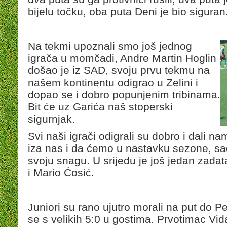
bijelu točku, oba puta Deni je bio siguran
Na tekmi upoznali smo još jednog
igrača u momčadi, Andre Martin Hoglin
došao je iz SAD, svoju prvu tekmu na
našem kontinentu odigrao u Zelini i
dopao se i dobro popunjenim tribinama.
Bit će uz Garića naš stoperski
sigurnjak.
Svi naši igrači odigrali su dobro i dali n
iza nas i da ćemo u nastavku sezone, s
svoju snagu. U srijedu je još jedan zadat
i Mario Ćosić.
Juniori su rano ujutro morali na put do Petr
se s velikih 5:0 u gostima. Prvotimac Vida