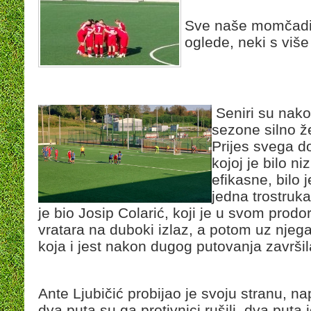
Sve naše momčadi 
oglede, neki s viš
Seniri su nako
sezone silno žel
Prijes svega 
kojoj je bilo ni
efikasne, bilo j
jedna trostruka
je bio Josip Colarić, koji je u svom prodo
vratara na duboki izlaz, a potom uz njeg
koja i jest nakon dugog putovanja završil
Ante Ljubičić probijao je svoju stranu, na
dva puta su ga protivnici rušili, dva put