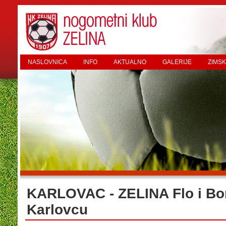
NASLOVNICA
INFO
AKTUALNO
GALERIJE
ZIMSK
KARLOVAC - ZELINA Flo i Bor
Karlovcu