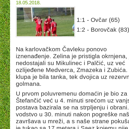
18.05.2018.
1:1 - Ovčar (65)
1:2 - Borovčak (83
Na karlovačkom Čavleku ponovo
iznenađenje. Zelina je pristigla okrnjena, 
nedostajali su Mikulinec i Palčić, uz već
ozlijeđene Medverca, Zmazeka i Zubića. 
klupa je bila tanka, tek dvojica uz rezerv
golmana.
U prvom poluvremenu domaćin je bio za nij
Štefančić već u 4. minuti srećom uz van
postava bazirala se na strpljenju i obrani
vodstvo u 30. minuti nakon pogreške naše
završava u mreži, a s naše strane pokušal
je tukao sa 17 metara i Saez kojemu nije