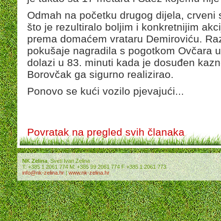
Odmah na početku drugog dijela, crveni su
što je rezultiralo boljim i konkretnijim a
prema domaćem vrataru Demiroviću. Razi
pokušaje nagradila s pogotkom Ovčara u 
dolazi u 83. minuti kada je dosuđen kazn
Borovčak ga sigurno realizirao.
Ponovo se kući vozilo pjevajući...
Povratak na pregled svih članaka
NK Zelina
, Sveti Ivan Zelina
T: +385 1 2061 774 M: +385 99 2061 774 F +385 1 2061 773
info@nk-zelina.hr
|
www.nk-zelina.hr