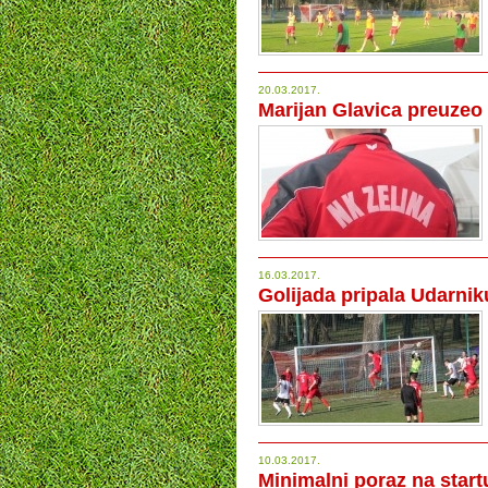
20.03.2017.
Marijan Glavica preuzeo
16.03.2017.
Golijada pripala Udarnik
10.03.2017.
Minimalni poraz na start