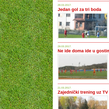
29.03.2017.
Jedan gol za tri boda
29.03.2017.
Ne ide doma ide u gosti
21.03.2017.
Zajednički trening uz T