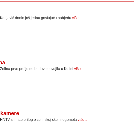
Konjević donio još jednu gostujuću pobjedu
više...
ma
Zelina prve proljetne bodove osvojila u Kutini
više...
V kamere
HNTV snimao prilog o zelinskoj školi nogometa
više...