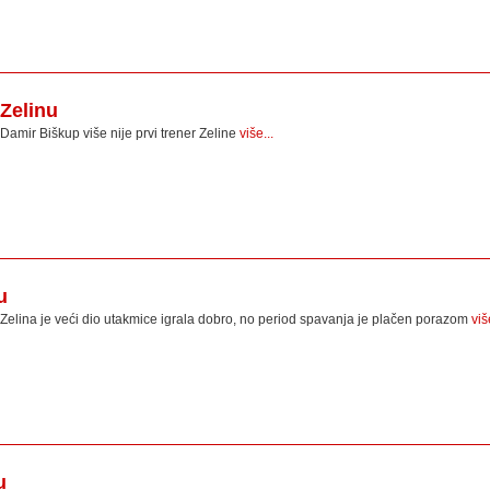
 Zelinu
Damir Biškup više nije prvi trener Zeline
više...
u
Zelina je veći dio utakmice igrala dobro, no period spavanja je plačen porazom
viš
u