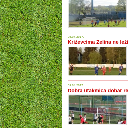
05.04.2017.
Križevcima Zelina ne lež
09.04.2017.
Dobra utakmica dobar re