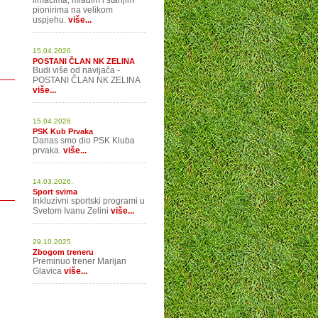
limačima, mlađim i starijim
pionirima na velikom
uspjehu.
više...
15.04.2026.
POSTANI ČLAN NK ZELINA
Budi više od navijača -
POSTANI ČLAN NK ZELINA
više...
15.04.2026.
PSK Kub Prvaka
Danas smo dio PSK Kluba
prvaka.
više...
14.03.2026.
Sport svima
Inkluzivni sportski programi u
Svetom Ivanu Zelini
više...
29.10.2025.
Zbogom treneru
Preminuo trener Marijan
Glavica
više...