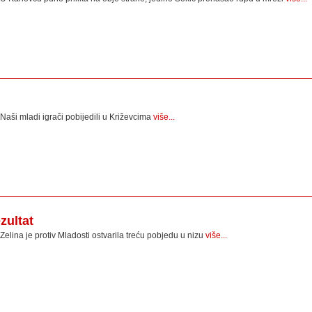
i
Naši mladi igrači pobijedili u Križevcima
više...
zultat
Zelina je protiv Mladosti ostvarila treću pobjedu u nizu
više...