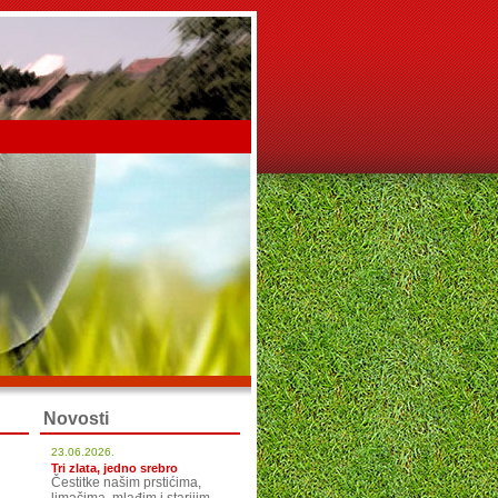
Novosti
23.06.2026.
Tri zlata, jedno srebro
Čestitke našim prstićima,