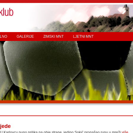
LNO
GALERIJE
ZIMSKI MNT
LJETNI MNT
jede
U Karlovcu puno prilika na obje strane, jedino Sokić pronašao rupu u mreži
više...