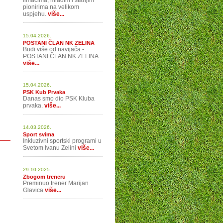
limačima, mlađim i starijim
pionirima na velikom
uspjehu.
više...
15.04.2026.
POSTANI ČLAN NK ZELINA
Budi više od navijača -
POSTANI ČLAN NK ZELINA
više...
15.04.2026.
PSK Kub Prvaka
Danas smo dio PSK Kluba
prvaka.
više...
14.03.2026.
Sport svima
Inkluzivni sportski programi u
Svetom Ivanu Zelini
više...
29.10.2025.
Zbogom treneru
Preminuo trener Marijan
Glavica
više...