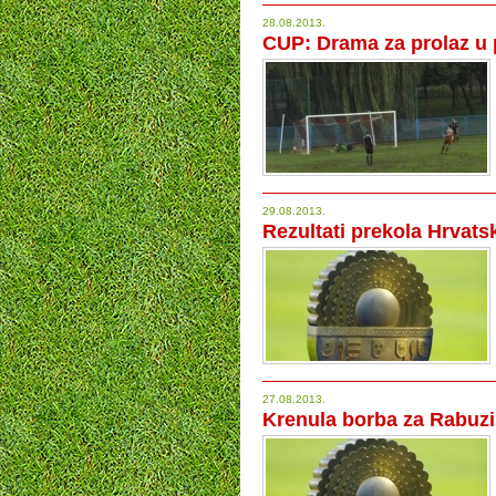
28.08.2013.
CUP: Drama za prolaz u 
29.08.2013.
Rezultati prekola Hrvat
27.08.2013.
Krenula borba za Rabuz