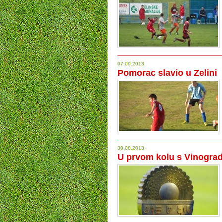
07.09.2013.
Pomorac slavio u Zelini
30.08.2013.
U prvom kolu s Vinogra