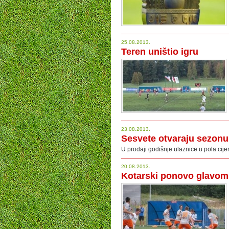
25.08.2013.
Teren uništio igru
23.08.2013.
Sesvete otvaraju sezonu
U prodaji godišnje ulaznice u pola cij
20.08.2013.
Kotarski ponovo glavom