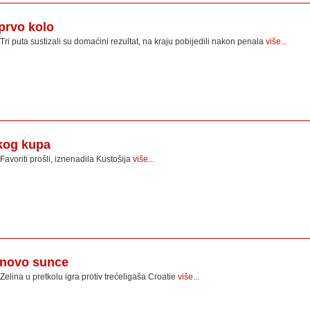
prvo kolo
Tri puta sustizali su domaćini rezultat, na kraju pobijedili nakon penala
više...
skog kupa
Favoriti prošli, iznenadila Kustošija
više...
inovo sunce
Zelina u pretkolu igra protiv trećeligaša Croatie
više...