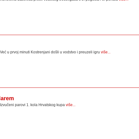
Već u prvoj minuti Kostrenjani došli u vodstvo i preuzeli igru
više...
darem
Izvučeni parovi 1. kola Hrvatskog kupa
više...