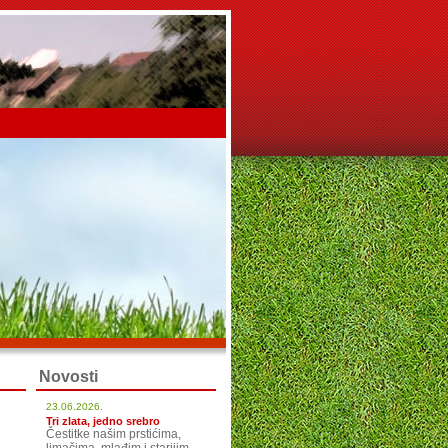
Novosti
23.06.2026.
Tri zlata, jedno srebro
Čestitke našim prstićima,