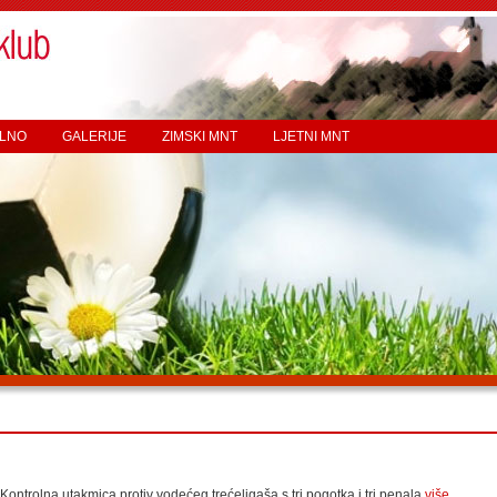
LNO
GALERIJE
ZIMSKI MNT
LJETNI MNT
Kontrolna utakmica protiv vodećeg trećeligaša s tri pogotka i tri penala
više...