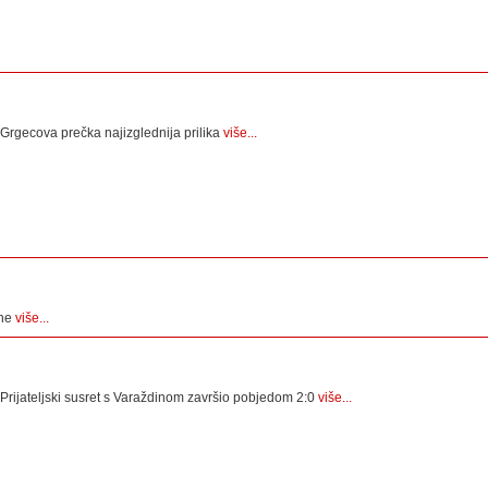
Grgecova prečka najizglednija prilika
više...
ene
više...
Prijateljski susret s Varaždinom završio pobjedom 2:0
više...