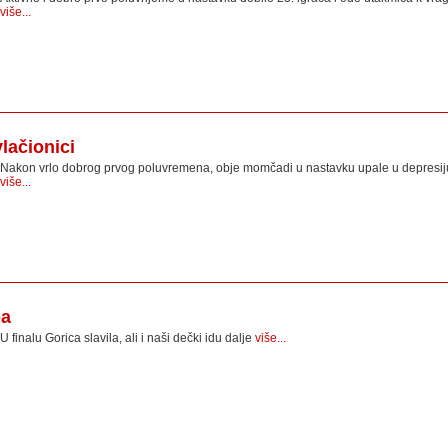
više...
lačionici
Nakon vrlo dobrog prvog poluvremena, obje momčadi u nastavku upale u depresij
više...
pa
U finalu Gorica slavila, ali i naši dečki idu dalje
više...