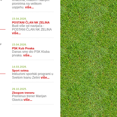
limačima, mlađim i starijim
pionirima na velikom
uspjehu.
više...
15.04.2026.
POSTANI ČLAN NK ZELINA
Budi više od navijača -
POSTANI ČLAN NK ZELINA
više...
u
15.04.2026.
PSK Kub Prvaka
Danas smo dio PSK Kluba
prvaka.
više...
14.03.2026.
Sport svima
Inkluzivni sportski programi u
Svetom Ivanu Zelini
više...
29.10.2025.
Zbogom treneru
Preminuo trener Marijan
Glavica
više...