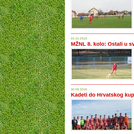
03.10.2016.
MŽNL 8. kolo: Ostali u sv
30.09.2016.
Kadeti do Hrvatskog ku