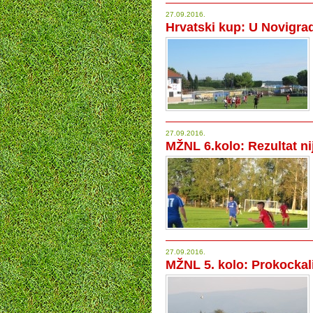
27.09.2016.
Hrvatski kup: U Novigrad
27.09.2016.
MŽNL 6.kolo: Rezultat ni
27.09.2016.
MŽNL 5. kolo: Prokockal