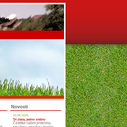
Novosti
23.06.2026.
Tri zlata, jedno srebro
Čestitke našim prstićima,
gu