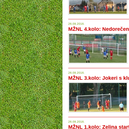
26.09.2016.
MŽNL 4.kolo: Nedorečen
26.09.2016.
MŽNL 3.kolo: Jokeri s klu
26.09.2016.
MŽNL 1.kolo: Zelina sta