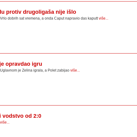
u protiv drugoligaša nije išlo
Vrlo dobrih sat vremena, a onda Caput napravio das kaputt
više...
je opravdao igru
Uglavnom je Zelina igrala, a Polet zabijao
više...
i vodstvo od 2:0
više...