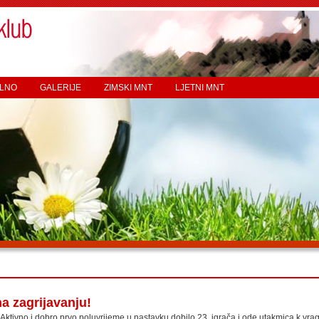
LNO
GALERIJE
ZIMSKI MNT
LJETNI MNT
na zagrijavanju!
Aktivno i dobro prvo poluvrijeme u nastavku dobilo 23. igrača i ode utakmica k vra