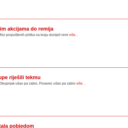
im akcijama do remija
Niz propuštenih prilika na kraju donijeli remi
više...
pe riješili tekmu
Skupnjak ušao pa zabio, Posavec ušao pa zabio
više...
rtala pobjedom