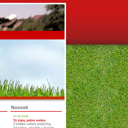
Novosti
23.06.2026.
Tri zlata, jedno srebro
Čestitke našim prstićima,