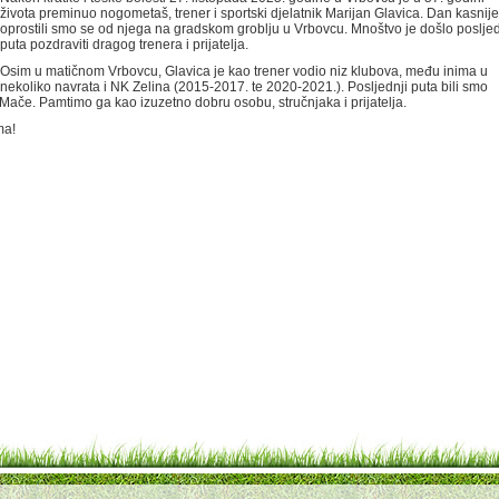
života preminuo nogometaš, trener i sportski djelatnik Marijan Glavica. Dan kasnije
oprostili smo se od njega na gradskom groblju u Vrbovcu. Mnoštvo je došlo posljed
puta pozdraviti dragog trenera i prijatelja.
Osim u matičnom Vrbovcu, Glavica je kao trener vodio niz klubova, među inima u
nekoliko navrata i NK Zelina (2015-2017. te 2020-2021.). Posljednji puta bili smo
Mače. Pamtimo ga kao izuzetno dobru osobu, stručnjaka i prijatelja.
ma!