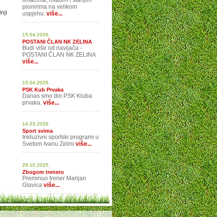
limačima, mlađim i starijim
pionirima na velikom
nji
uspjehu.
više...
15.04.2026.
POSTANI ČLAN NK ZELINA
Budi više od navijača -
POSTANI ČLAN NK ZELINA
više...
15.04.2026.
PSK Kub Prvaka
Danas smo dio PSK Kluba
prvaka.
više...
14.03.2026.
Sport svima
Inkluzivni sportski programi u
Svetom Ivanu Zelini
više...
29.10.2025.
Zbogom treneru
Preminuo trener Marijan
Glavica
više...