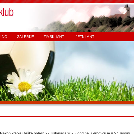
LNO
GALERIJE
ZIMSKI MNT
LJETNI MNT
Nakon kratke i teške bolesti 27. listopada 2025. godine u Vrbovcu je u 57. godini