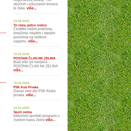
nogometnoj obitelji. Tim
stručnih i educiranih trenera
te čeka.
više...
23.06.2026.
Tri zlata, jedno srebro
Čestitke našim prstićima,
limačima, mlađim i starijim
pionirima na velikom
uspjehu.
više...
15.04.2026.
POSTANI ČLAN NK ZELINA
Budi više od navijača -
POSTANI ČLAN NK ZELINA
više...
15.04.2026.
PSK Kub Prvaka
Danas smo dio PSK Kluba
prvaka.
više...
14.03.2026.
Sport svima
Inkluzivni sportski programi u
Svetom Ivanu Zelini
više...