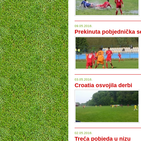
09.05.2016.
Prekinuta pobjednička se
03.05.2016.
Croatia osvojila derbi
02.05.2016.
Treća pobjeda u nizu