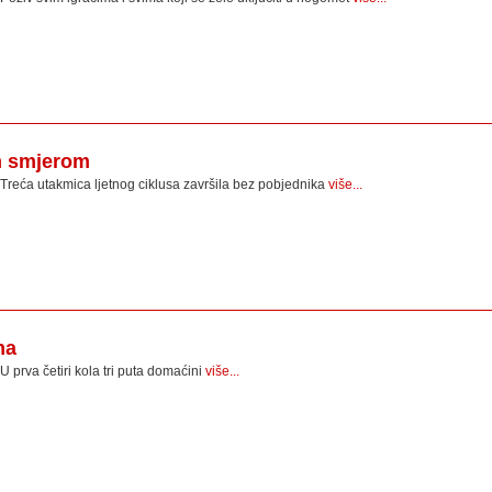
m smjerom
Treća utakmica ljetnog ciklusa završila bez pobjednika
više...
ma
U prva četiri kola tri puta domaćini
više...