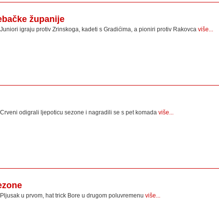
bačke županije
Juniori igraju protiv Zrinskoga, kadeti s Gradićima, a pioniri protiv Rakovca
više...
Crveni odigrali ljepoticu sezone i nagradili se s pet komada
više...
sezone
Pljusak u prvom, hat trick Bore u drugom poluvremenu
više...