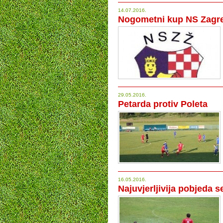
14.07.2016.
Nogometni kup NS Zagre
29.05.2016.
Petarda protiv Poleta
16.05.2016.
Najuvjerljivija pobjeda 