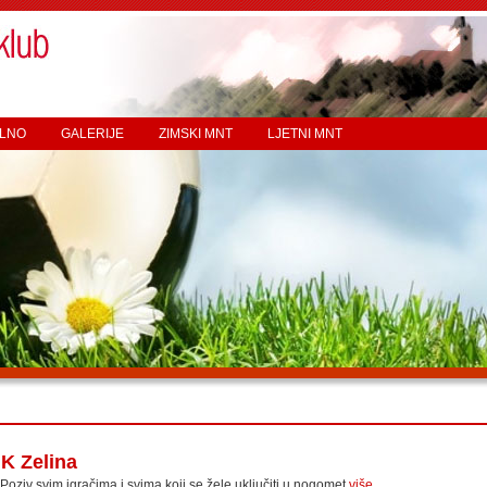
LNO
GALERIJE
ZIMSKI MNT
LJETNI MNT
K Zelina
Poziv svim igračima i svima koji se žele uključiti u nogomet
više...