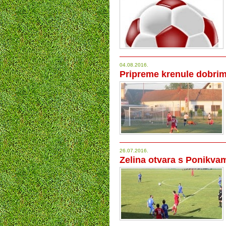
04.08.2016.
Pripreme krenule dobri
26.07.2016.
Zelina otvara s Ponikva