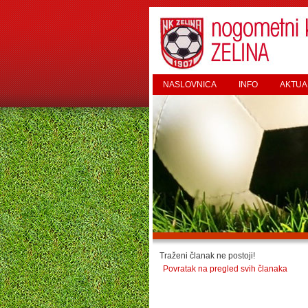
NASLOVNICA
INFO
AKTUA
Traženi članak ne postoji!
Povratak na pregled svih članaka