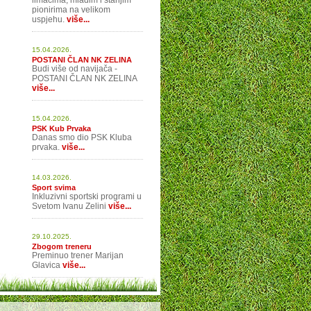
limačima, mlađim i starijim
pionirima na velikom
uspjehu.
više...
15.04.2026.
POSTANI ČLAN NK ZELINA
Budi više od navijača -
POSTANI ČLAN NK ZELINA
više...
15.04.2026.
PSK Kub Prvaka
Danas smo dio PSK Kluba
prvaka.
više...
14.03.2026.
Sport svima
Inkluzivni sportski programi u
Svetom Ivanu Zelini
više...
29.10.2025.
Zbogom treneru
Preminuo trener Marijan
Glavica
više...