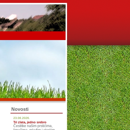
Novosti
23.06.2026.
Tri zlata, jedno srebro
Čestitke našim prstićima,