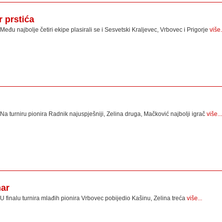
 prstića
Među najbolje četiri ekipe plasirali se i Sesvetski Kraljevec, Vrbovec i Prigorje
više.
Na turniru pionira Radnik najuspješniji, Zelina druga, Mačković najbolji igrač
više...
har
U finalu turnira mlađih pionira Vrbovec pobijedio Kašinu, Zelina treća
više...