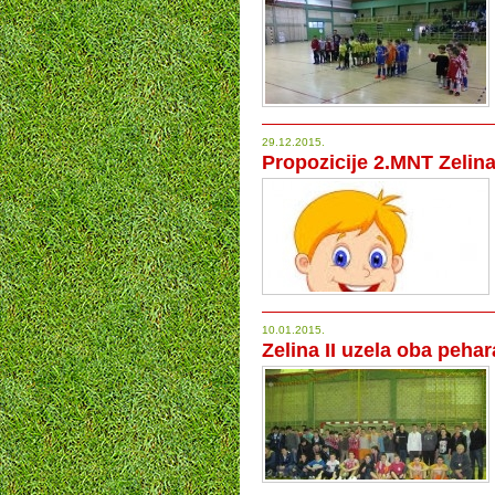
29.12.2015.
Propozicije 2.MNT Zelin
10.01.2015.
Zelina II uzela oba pehar