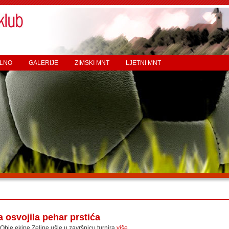
LNO
GALERIJE
ZIMSKI MNT
LJETNI MNT
osvojila pehar prstića
Obje ekipe Zeline ušle u završnicu turnira
više...