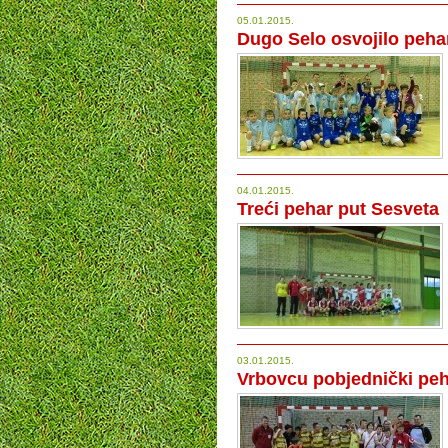
05.01.2015.
Dugo Selo osvojilo pehar
04.01.2015.
Treći pehar put Sesveta
03.01.2015.
Vrbovcu pobjednički pe