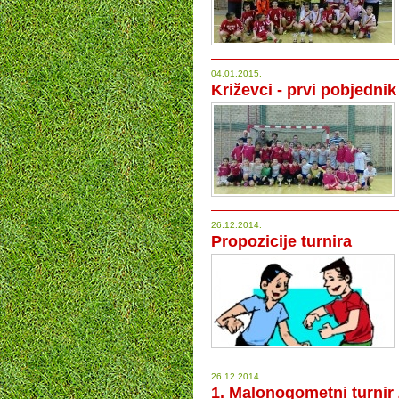
04.01.2015.
Križevci - prvi pobjedni
26.12.2014.
Propozicije turnira
26.12.2014.
1. Malonogometni turnir 