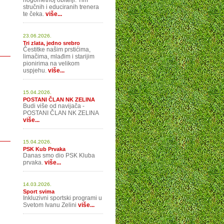
nogometnoj obitelji. Tim
stručnih i educiranih trenera
te čeka.
više...
23.06.2026.
Tri zlata, jedno srebro
Čestitke našim prstićima,
limačima, mlađim i starijim
pionirima na velikom
uspjehu.
više...
15.04.2026.
POSTANI ČLAN NK ZELINA
Budi više od navijača -
POSTANI ČLAN NK ZELINA
više...
15.04.2026.
PSK Kub Prvaka
Danas smo dio PSK Kluba
prvaka.
više...
14.03.2026.
Sport svima
Inkluzivni sportski programi u
Svetom Ivanu Zelini
više...