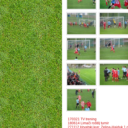
170321 TV trening
180614 Limači roštilj turnir
271112 Hrvatski kup: Zelina-Hajduk 1.