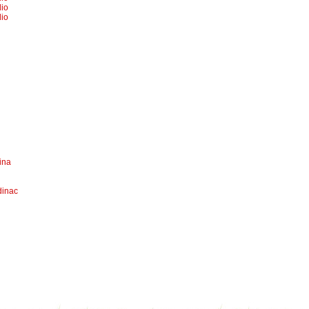
dio
dio
ina
dinac