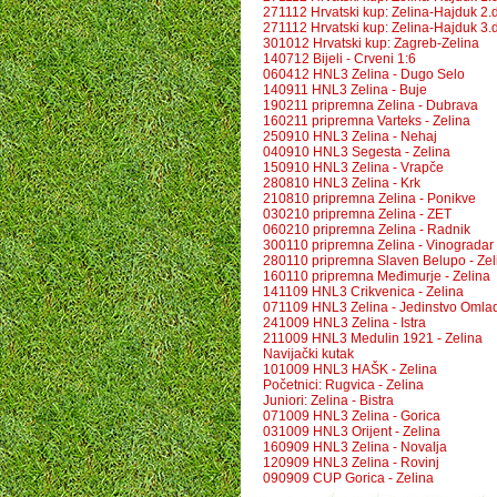
271112 Hrvatski kup: Zelina-Hajduk 2.
271112 Hrvatski kup: Zelina-Hajduk 3.
301012 Hrvatski kup: Zagreb-Zelina
140712 Bijeli - Crveni 1:6
060412 HNL3 Zelina - Dugo Selo
140911 HNL3 Zelina - Buje
190211 pripremna Zelina - Dubrava
160211 pripremna Varteks - Zelina
250910 HNL3 Zelina - Nehaj
040910 HNL3 Segesta - Zelina
150910 HNL3 Zelina - Vrapče
280810 HNL3 Zelina - Krk
210810 pripremna Zelina - Ponikve
030210 pripremna Zelina - ZET
060210 pripremna Zelina - Radnik
300110 pripremna Zelina - Vinogradar
280110 pripremna Slaven Belupo - Zel
160110 pripremna Međimurje - Zelina
141109 HNL3 Crikvenica - Zelina
071109 HNL3 Zelina - Jedinstvo Omla
241009 HNL3 Zelina - Istra
211009 HNL3 Medulin 1921 - Zelina
Navijački kutak
101009 HNL3 HAŠK - Zelina
Početnici: Rugvica - Zelina
Juniori: Zelina - Bistra
071009 HNL3 Zelina - Gorica
031009 HNL3 Orijent - Zelina
160909 HNL3 Zelina - Novalja
120909 HNL3 Zelina - Rovinj
090909 CUP Gorica - Zelina