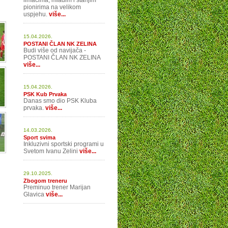
limačima, mlađim i starijim
pionirima na velikom
uspjehu.
više...
15.04.2026.
POSTANI ČLAN NK ZELINA
Budi više od navijača -
POSTANI ČLAN NK ZELINA
više...
15.04.2026.
PSK Kub Prvaka
Danas smo dio PSK Kluba
prvaka.
više...
14.03.2026.
Sport svima
Inkluzivni sportski programi u
Svetom Ivanu Zelini
više...
29.10.2025.
Zbogom treneru
Preminuo trener Marijan
Glavica
više...