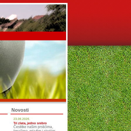
Novosti
23.06.2026.
Tri zlata, jedno srebro
Čestitke našim prstićima,