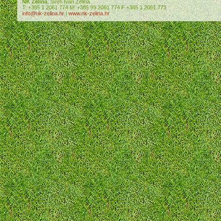
NK Zelina
, Sveti Ivan Zelina
T: +385 1 2061 774 M: +385 99 2061 774 F +385 1 2061 773
info@nk-zelina.hr
|
www.nk-zelina.hr