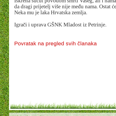
Iskrena sućut povodom smrti Vašeg, ail i nama
da dragi prijetelj više nije među nama. Ostat 
Neka mu je laka Hrvatska zemlja.
.
Igrači i uprava GŠNK Mladost iz Petrinje
Povratak na pregled svih članaka